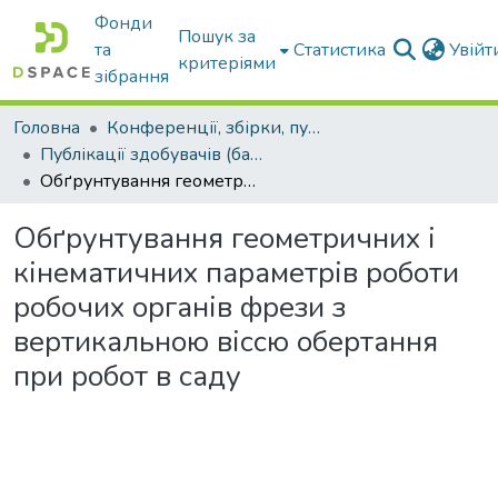
Фонди
Пошук за
та
Статистика
Увій
критеріями
зібрання
Головна
Конференції, збірки, публікації молодих вчених і здобувачів : магістрів, бакалаврів, аспірантів.
Публікації здобувачів (бакалаврів. магістрів, аспірантів)
Обґрунтування геометричних і кінематичних параметрів роботи робочих органів фрези з вертикальною віссю обертання при робот в саду
Обґрунтування геометричних і
кінематичних параметрів роботи
робочих органів фрези з
вертикальною віссю обертання
при робот в саду