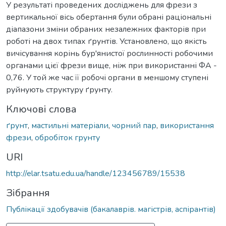
У результаті проведених досліджень для фрези з
вертикальної вісь обертання були обрані раціональні
діапазони зміни обраних незалежних факторів при
роботі на двох типах ґрунтів. Установлено, що якість
вичісування корінь бур'янистої рослинності робочими
органами цієї фрези вище, ніж при використанні ФА -
0,76. У той же час її робочі органи в меншому ступені
руйнують структуру ґрунту.
Ключові слова
ґрунт
,
мастильні матеріали
,
чорний пар
,
використання
фрези
,
обробіток грунту
URI
http://elar.tsatu.edu.ua/handle/123456789/15538
Зібрання
Публікації здобувачів (бакалаврів. магістрів, аспірантів)