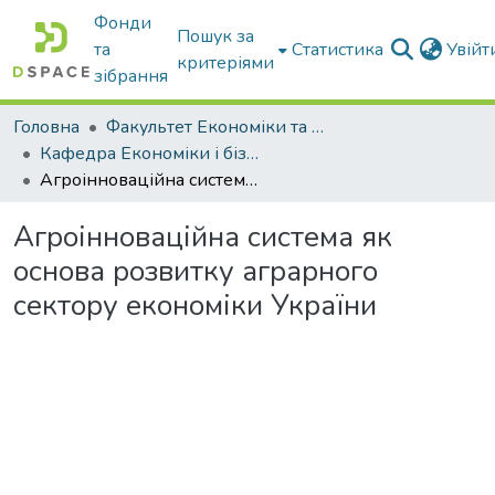
Фонди
Пошук за
та
Статистика
Увій
критеріями
зібрання
Головна
Факультет Економіки та бізнесу
Кафедра Економіки і бізнесу
Агроінноваційна система як основа розвитку аграрного сектору економіки України
Агроінноваційна система як
основа розвитку аграрного
сектору економіки України