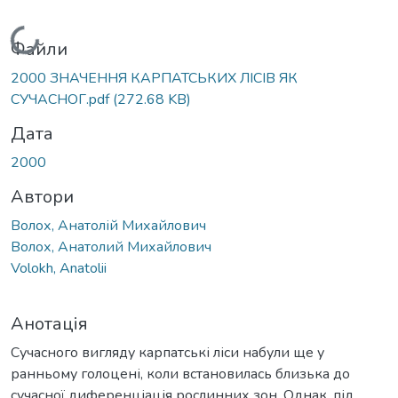
Вантажиться...
Файли
2000 ЗНАЧЕННЯ КАРПАТСЬКИХ ЛІСІВ ЯК
СУЧАСНОГ.pdf
(272.68 KB)
Дата
2000
Автори
Волох, Анатолій Михайлович
Волох, Анатолий Михайлович
Volokh, Anatolii
Анотація
Сучасного вигляду карпатські ліси набули ще у
ранньому голоцені, коли встановилась близька до
сучасної диференціація рослинних зон. Однак, під