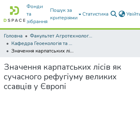
Фонди
Пошук за
та
Статистика
Увій
критеріями
зібрання
Головна
Факультет Агротехнологій та екології
Кафедра Геоекологія та землеустрій
Значення карпатських лісів як сучасного рефугіуму великих ссавців у Європі
Значення карпатських лісів як
сучасного рефугіуму великих
ссавців у Європі