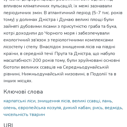
впливом кліматичних пульсацій, їх межі зазнавали
періодичних змін. В атлантичний період (5-7 тис. років
тому) у долинах Дністра і Дунаю великі площі були
зайняті дубовими лісами з присутністю граба та бука,
котрі доходили до Чорного моря і забезпечували
екологічний зв’язок з теріологічними комплексами
лісостепу і степу. Внаслідок знищення лісів на півдні
країни, в середній течії Прута та Дністра, що набуло
масштабності 200 років тому, були зруйновані основні
біотопи великих ссавців на Середньодунайській
рівнині, Нижньодунайській низовині, в Подоліїї та в
інших місцях.
Ключові слова
карпатські ліси
,
знищення лісів
,
великі ссавці
,
лань
,
олень
,
європейська козуля
,
дикий кабан
,
рись
,
ведмідь
,
чисельність тварин
URI