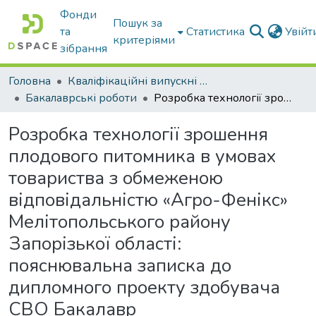
Фонди
Пошук за
та
Статистика
Увій
критеріями
зібрання
Головна
Кваліфікаційні випускні роботи бакалаврів і магістрів
Бакалаврські роботи
Розробка технології зрошення плодового питомника в умовах товариства з обмеженою відповідальністю «Агро-Фенікс» Мелітопольського району Запорізької області: пояснювальна записка до дипломного проекту здобувача СВО Бакалавр
Розробка технології зрошення
плодового питомника в умовах
товариства з обмеженою
відповідальністю «Агро-Фенікс»
Мелітопольського району
Запорізької області:
пояснювальна записка до
дипломного проекту здобувача
СВО Бакалавр