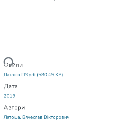
ься...
Файли
Латоша ПЗ.pdf
(580.49 KB)
Дата
2019
Автори
Латоша, Вячеслав Вікторович