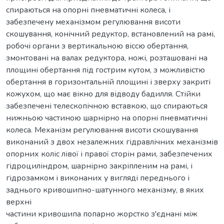
спираються на опорні пневматичні колеса, і
забезпечену механізмом регулювання висоти
скошування, конічний редуктор, встановлений на рамі,
робочі органи з вертикальною віссю обертання,
змонтовані на валах редуктора, ножі, розташовані на
площині обертання під гострим кутом, з можливістю
обертання в горизонтальній площині і зверху закриті
кожухом, що має вікно для відводу бадилля. Стійки
забезпечені телескопічною вставкою, що спираються
нижньою частиною шарнірно на опорні пневматичні
колеса. Механізм регулювання висоти скошування
виконаний з двох незалежних гідравлічних механізмів
опорних коліс лівої і правої сторін рами, забезпечених
гідроциліндром, шарнірно закріпленим на рамі, і
гідрозамком і виконаних у вигляді переднього і
заднього кривошипно-шатунного механізму, в яких
верхні
частини кривошипа попарно жорстко з'єднані між