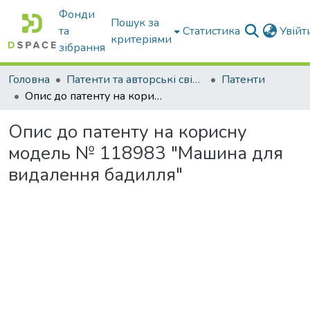
Фонди
Пошук за
та
Статистика
Увій
критеріями
зібрання
Головна
Патенти та авторські свідоцтва
Патенти
Опис до патенту на корисну модель № 118983 "Машина для видалення бадилля"
Опис до патенту на корисну
модель № 118983 "Машина для
видалення бадилля"