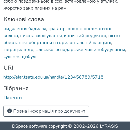
собою поздовжньою віссю, встановленою у втулках,
жорстко закріплених на рамі.
Ключові слова
видалення бадилля
,
трактор
,
опорні пневматичні
колеса
,
висота скошування
,
конічний редуктор
,
віссю
обертання
,
обертання в горизонтальній площині
,
гідроциліндр
,
сільськогосподарське машинобудування
,
сушіння цибулі
URI
http://elar.tsatu.edu.ua/handle/123456789/5718
Зібрання
Патенти
Повна інформація про документ
DSpace software
copyright © 2002-2026
LYRASIS