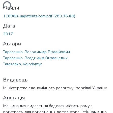
ться...
Файли
118983-uapatents.com.pdf
(280.95 KB)
Дата
2017
Автори
Тарасенко, Володимир Віталійович
Тарасенко, Владимир Витальевич
Tarasenko, Volodymyr
Видавець
Міністерство економічного розвитку і торгівлі України
Анотація
Машина для видалення бадилля містить раму з
пристроєм для приєднання до трактора і стійками, що