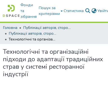
Фонди
Пошук за
та
Статистика
Увій
критеріями
зібрання
Головна
Публікації авторів, сторонніх університету
Публікації авторів, сторонніх університету
Технологічні та організаційні підходи до адаптації традиційних страв у системі ресторанної індустрії
Технологічні та організаційні
підходи до адаптації традиційних
страв у системі ресторанної
індустрії