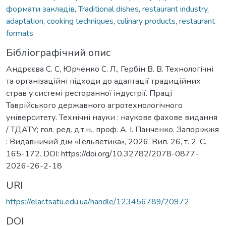
формати закладів
,
Traditional dishes
,
restaurant industry
,
adaptation
,
cooking techniques
,
culinary products
,
restaurant
formats
Бібліографічний опис
Андрєєва С. С, Юрченко С. Л., Гербін В. В. Технологічні
та організаційні підходи до адаптації традиційних
страв у системі ресторанної індустрії. Праці
Таврійського державного агротехнологічного
університету. Технічні науки : наукове фахове видання
/ ТДАТУ; гол. ред. д.т.н., проф. А. І. Панченко. Запоріжжя
: Видавничий дім «Гельветика», 2026. Вип. 26, т. 2. С.
165-172. DOI: https://doi.org/10.32782/2078-0877-
2026-26-2-18
URI
https://elar.tsatu.edu.ua/handle/123456789/20972
DOI