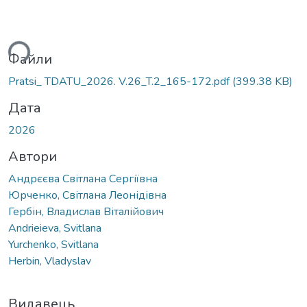
ься...
Файли
Pratsi_ TDATU_2026. V.26_T.2_165-172.pdf
(399.38 KB)
Дата
2026
Автори
Андрєєва Світлана Сергіївна
Юрченко, Світлана Леонідівна
Гербін, Владислав Віталійович
Andrieieva, Svitlana
Yurchenko, Svitlana
Herbin, Vladyslav
Видавець