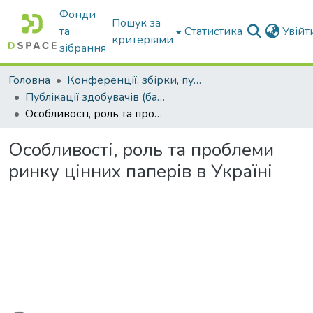
Фонди
Пошук за
та
Статистика
Увій
критеріями
зібрання
Головна
Конференції, збірки, публікації молодих вчених і здобувачів : магістрів, бакалаврів, аспірантів.
Публікації здобувачів (бакалаврів. магістрів, аспірантів)
Особливості, роль та проблеми ринку цінних паперів в Україні
Особливості, роль та проблеми
ринку цінних паперів в Україні