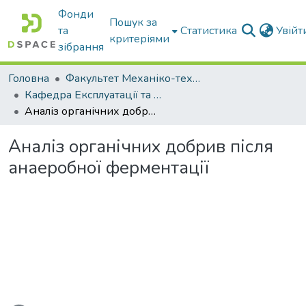
Фонди
Пошук за
та
Статистика
Увій
критеріями
зібрання
Головна
Факультет Механіко-технологічний
Кафедра Експлуатації та технічного сервісу машин
Аналіз органічних добрив після анаеробної ферментації
Аналіз органічних добрив після
анаеробної ферментації