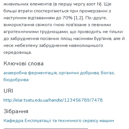
живильних елементів (в першу чергу азот N). Ще
більші втрати спостерігаються при промерзанні з
наступним відтаванням до 70% [1,2]. По-друге,
використання свіжого гною пов'язане з певними
агротехнічними труднощами, що приводить не тільки
до забруднення посівних площ насінням бур'янів, але й
несе небезпеку забруднення навколишнього
середовища.
Ключові слова
анаеробна ферментація
,
органічні добрива
,
біогаз
,
біодобрива
URI
http://elar.tsatu.edu.ua/handle/123456789/7478
Зібрання
Кафедра Експлуатації та технічного сервісу машин