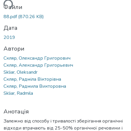
ься...
Файли
88.pdf
(870.26 KB)
Дата
2019
Автори
Скляр, Олександр Григорович
Скляр, Александр Григорьевич
Skliar, Oleksandr
Скляр, Радміла Вікторівна
Скляр, Радмила Викторовна
Skliar, Radmila
Анотація
Залежно від способу і тривалості зберігання органічні
відходи втрачають від 25-50% органічної речовини і