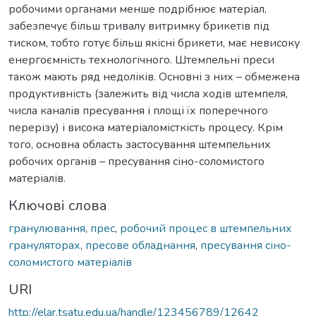
робочими органами менше подрібнює матеріал,
забезпечує більш тривалу витримку брикетів під
тиском, тобто готує більш якісні брикети, має невисоку
енергоємність технологічного. Штемпельні преси
також мають ряд недоліків. Основні з них – обмежена
продуктивність (залежить від числа ходів штемпеля,
числа каналів пресування і площі їх поперечного
перерізу) і висока матеріаломісткість процесу. Крім
того, основна область застосування штемпельних
робочих органів – пресування сіно-соломистого
матеріалів.
Ключові слова
гранулювання
,
прес
,
робочий процес в штемпельних
грануляторах
,
пресове обладнання
,
пресування сіно-
соломистого матеріалів
URI
http://elar.tsatu.edu.ua/handle/123456789/12642