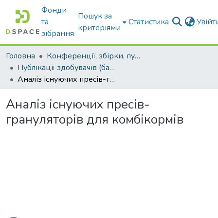
Фонди
Пошук за
та
Статистика
Увій
критеріями
зібрання
Головна
Конференції, збірки, публікації молодих вчених і здобувачів : магістрів, бакалаврів, аспірантів.
Публікації здобувачів (бакалаврів. магістрів, аспірантів)
Аналіз існуючих пресів-грануляторів для комбікормів
Аналіз існуючих пресів-
грануляторів для комбікормів