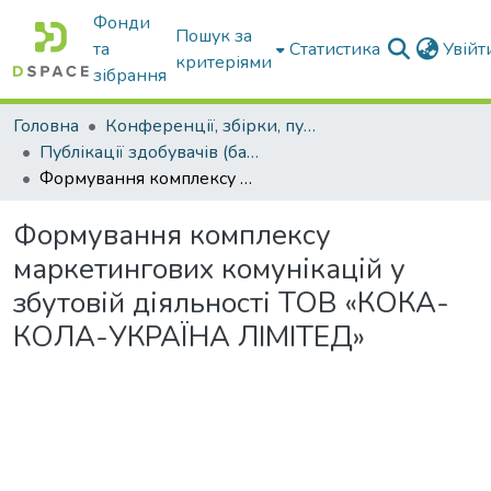
Фонди
Пошук за
та
Статистика
Увій
критеріями
зібрання
Головна
Конференції, збірки, публікації молодих вчених і здобувачів : магістрів, бакалаврів, аспірантів.
Публікації здобувачів (бакалаврів. магістрів, аспірантів)
Формування комплексу маркетингових комунікацій у збутовій діяльності ТОВ «КОКА-КОЛА-УКРАЇНА ЛІМІТЕД»
Формування комплексу
маркетингових комунікацій у
збутовій діяльності ТОВ «КОКА-
КОЛА-УКРАЇНА ЛІМІТЕД»