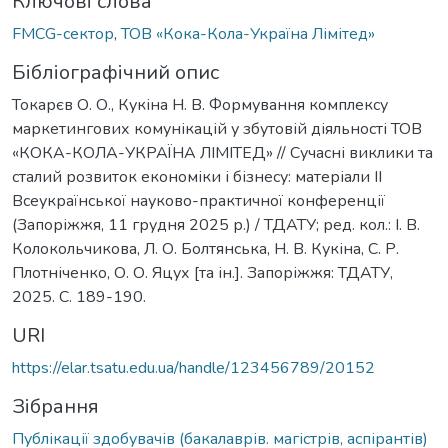
Ключові слова
FMCG-сектор
,
ТОВ «Кока-Кола-Україна Лімітед»
Бібліографічний опис
Токарєв О. О., Кукіна Н. В. Формування комплексу
маркетингових комунікацій у збутовій діяльності ТОВ
«КОКА-КОЛА-УКРАЇНА ЛІМІТЕД» // Сучасні виклики та
сталий розвиток економіки і бізнесу: матеріали IІ
Всеукраїнської науково-практичної конференції
(Запоріжжя, 11 грудня 2025 р.) / ТДАТУ; ред. кол.: І. В.
Колокольчикова, Л. О. Болтянська, Н. В. Кукіна, С. Р.
Плотніченко, О. О. Яцух [та ін.]. Запоріжжя: ТДАТУ,
2025. С. 189-190.
URI
https://elar.tsatu.edu.ua/handle/123456789/20152
Зібрання
Публікації здобувачів (бакалаврів. магістрів, аспірантів)