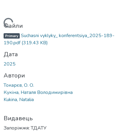
антажиться...
Файли
Suchasni vyklyky_ konferentsiya_2025-189-
Primary
190.pdf
(319.43 KB)
Дата
2025
Автори
Токарєв, О. О.
Кукіна, Наталя Володимирівна
Kukina, Natalia
Видавець
Запоріжжя: ТДАТУ