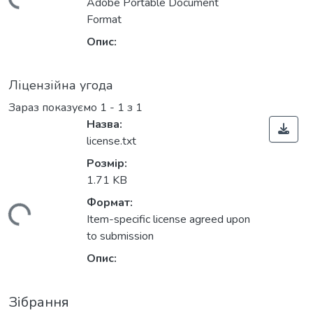
ажиться...
Adobe Portable Document
Format
Опис:
Ліцензійна угода
Зараз показуємо
1 - 1 з 1
Назва:
license.txt
Розмір:
1.71 KB
Формат:
ажиться...
Item-specific license agreed upon
to submission
Опис:
Зібрання