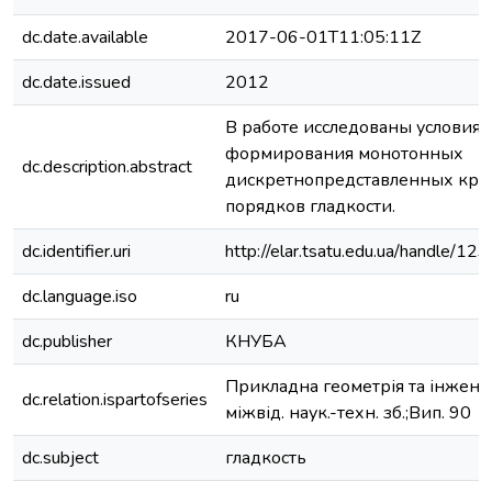
dc.date.available
2017-06-01T11:05:11Z
dc.date.issued
2012
В работе исследованы условия
формирования монотонных
dc.description.abstract
дискретнопредставленных кри
порядков гладкости.
dc.identifier.uri
http://elar.tsatu.edu.ua/handle/
dc.language.iso
ru
dc.publisher
КНУБА
Прикладна геометрія та інжене
dc.relation.ispartofseries
міжвід. наук.-техн. зб.;Вип. 90
dc.subject
гладкость