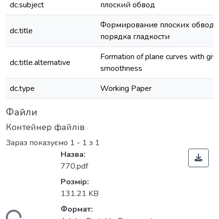
dc.subject
плоский обвод
Формирование плоских обводо
dc.title
порядка гладкости
Formation of plane curves with giv
dc.title.alternative
smoothness
dc.type
Working Paper
Файли
Контейнер файлів
Зараз показуємо
1 - 1 з 1
Назва:
770.pdf
Розмір:
131.21 KB
Формат: