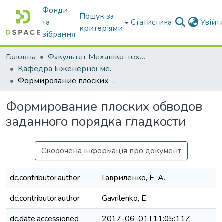
Фонди
Пошук за
та
Статистика
Увій
критеріями
зібрання
Головна
Факультет Механіко-технологічний
Кафедра Інженерної механіки та комп'ютерного проектування
Формирование плоских обводов заданного порядка гладкости
Формирование плоских обводов
заданного порядка гладкости
Скорочена інформація про документ
dc.contributor.author
Гавриленко, Е. А.
dc.contributor.author
Gavrilenko, E.
dc.date.accessioned
2017-06-01T11:05:11Z