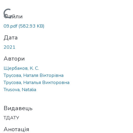
Вантажиться...
Файли
09.pdf
(582.93 KB)
Дата
2021
Автори
Щербаков, К. С.
Трусова, Наталя Вікторівна
Трусова, Наталья Викторовна
Trusova, Natalia
Видавець
ТДАТУ
Анотація