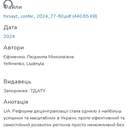
ься...
Файли
forsayt_ confer_ 2024_77-80.pdf
(440.85 KB)
Дата
2024
Автори
Єфіменко, Людмила Миколаївна
Yefimenko, Liudmyla
Видавець
Запоріжжя : ТДАТУ
Анотація
UA: Реформа децентралізації стала однією з найбільш
успішних та масштабних в Україні, проте ефективний та
самостійний розвиток регіонів просто неможливий без