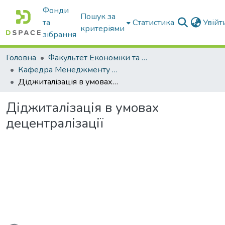
Фонди
Пошук за
та
Статистика
Увій
критеріями
зібрання
Головна
Факультет Економіки та бізнесу
Кафедра Менеджменту та публічного адміністрування
Діджиталізація в умовах децентралізації
Діджиталізація в умовах
децентралізації