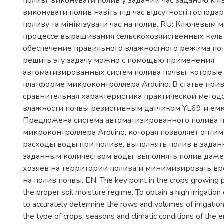
поливі, виконувати полив у заданий час заданою кіл
виконувати полив навіть під час відсутності господар
поливу та мінімізувати час на полив. RU: Ключевым 
процессе выращивания сельскохозяйственных культ
обеспечение правильного влажностного режима по
решить эту задачу можно с помощью применения
автоматизированных систем полива почвы, которые
платформе микроконтроллера Arduino. В статье при
сравнительная характеристика практической мето
влажности почвы резистивным датчиком YL69 и ем
Предложена система автоматизированного полива п
микроконтроллера Arduino, которая позволяет опти
расходы воды при поливе, выполнять полив в задан
заданным количеством воды, выполнять полив даже 
хозяев на территории полива и минимизировать вр
на полив почвы. EN: The key point in the crops growing p
the proper soil moisture regime. To obtain a high irrigation 
to accurately determine the rows and volumes of irrigatio
the type of crops, seasons and climatic conditions of the en