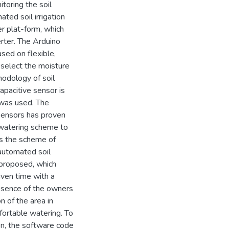
toring the soil
ted soil irrigation
r plat-form, which
rter. The Arduino
sed on flexible,
 select the moisture
hodology of soil
pacitive sensor is
l was used. The
 sensors has proven
c watering scheme to
ws the scheme of
 automated soil
s proposed, which
iven time with a
bsence of the owners
n of the area in
ortable watering. To
on, the software code