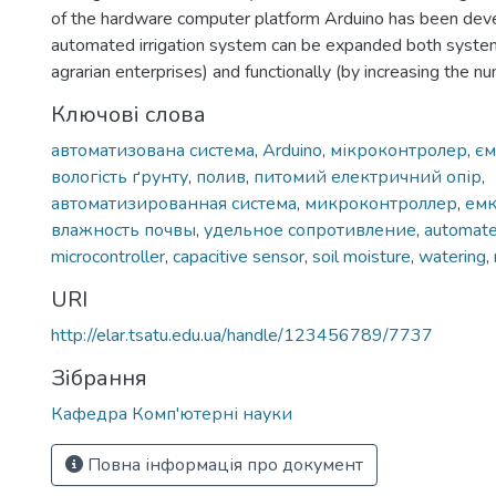
of the hardware computer platform Arduino has been dev
automated irrigation system can be expanded both systema
agrarian enterprises) and functionally (by increasing the n
Ключові слова
автоматизована система
,
Arduino
,
мікроконтролер
,
єм
вологість ґрунту
,
полив
,
питомий електричний опір
,
автоматизированная система
,
микроконтроллер
,
емк
влажность почвы
,
удельное сопротивление
,
automat
microcontroller
,
capacitive sensor
,
soil moisture
,
watering
,
URI
http://elar.tsatu.edu.ua/handle/123456789/7737
Зібрання
Кафедра Комп'ютерні науки
Повна інформація про документ