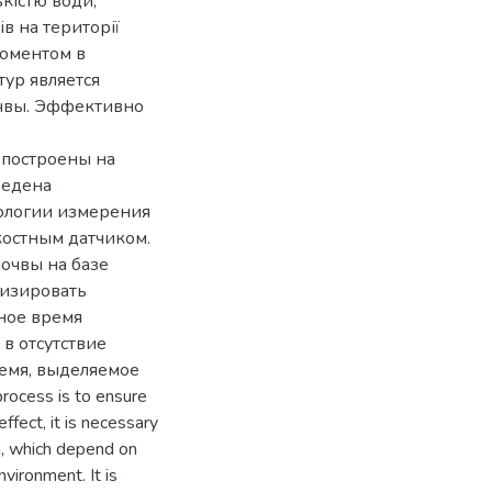
ькістю води,
ів на території
моментом в
ур является
чвы. Эффективно
 построены на
ведена
дологии измерения
костным датчиком.
очвы на базе
мизировать
ное время
в отсутствие
емя, выделяемое
rocess is to ensure
effect, it is necessary
n, which depend on
vironment. It is