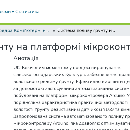
ріями
Статистика
Кафедра Комп'ютерні науки
Система поливу грунту на платформі мікроконтролера Arduino
нту на платформі мікрокон
Анотація
UK: Ключовим моментом у процесі вирощування
сільськогосподарських культур є забезпечення пра
вологісного режиму ґрунту. Ефективно вирішити ц
за допомогою застосування автоматизованих систем 
побудовані на платформі мікроконтролера Arduino. У
порівняльна характеристика практичної методологі
вологості ґрунту резистивним датчиком YL69 та ємн
Запропонована система автоматизованого поливу ґру
мікроконтролеру Arduino, яка дозволяє: оптимізуват