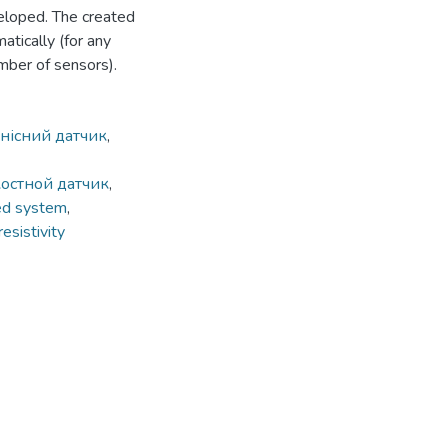
eloped. The created
tically (for any
umber of sensors).
нісний датчик
,
остной датчик
,
ed system
,
resistivity