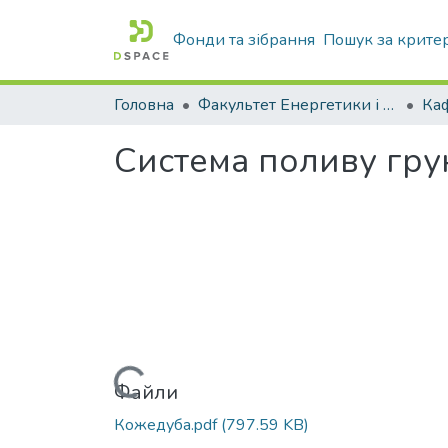
Фонди та зібрання
Пошук за крите
Головна
Факультет Енергетики і комп'ютерних технологій
Система поливу гру
Вантажиться...
Файли
Кожедуба.pdf
(797.59 KB)