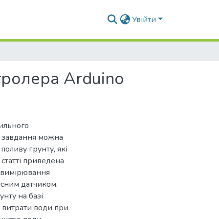
Увійти
тролера Arduino
вильного
е завдання можна
поливу ґрунту, які
 статті приведена
ї вимірювання
існим датчиком.
нту на базі
и витрати води при