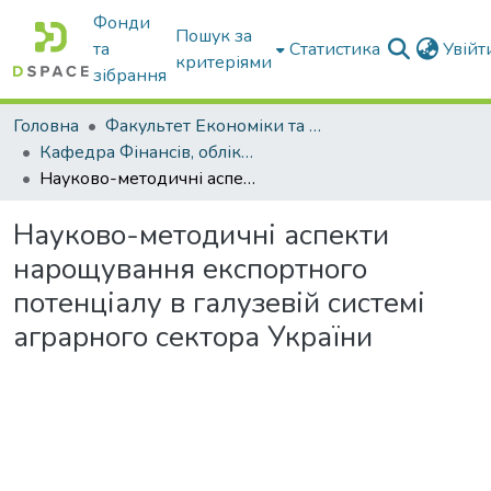
Фонди
Пошук за
та
Статистика
Увій
критеріями
зібрання
Головна
Факультет Економіки та бізнесу
Кафедра Фінансів, обліку і оподаткування
Науково-методичні аспекти нарощування експортного потенціалу в галузевій системі аграрного сектора України
Науково-методичні аспекти
нарощування експортного
потенціалу в галузевій системі
аграрного сектора України