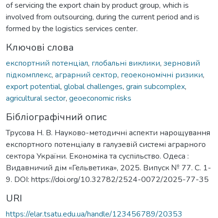
of servicing the export chain by product group, which is
involved from outsourcing, during the current period and is
formed by the logistics services center.
Ключові слова
експортний потенціал
,
глобальні виклики
,
зерновий
підкомплекс
,
аграрний сектор
,
геоекономічні ризики
,
export potential
,
global challenges
,
grain subcomplex
,
agricultural sector
,
geoeconomic risks
Бібліографічний опис
Трусова Н. В. Науково-методичні аспекти нарощування
експортного потенціалу в галузевій системі аграрного
сектора України. Економіка та суспільство. Одеса :
Видавничий дім «Гельветика», 2025. Випуск № 77. С. 1-
9. DOI: https://doi.org/10.32782/2524-0072/2025-77-35
URI
https://elar.tsatu.edu.ua/handle/123456789/20353