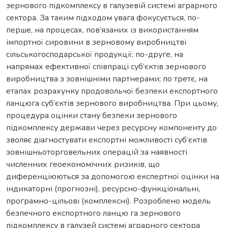
зернового підкомплексу в галузевій системі аграрного
сектора. За таким підходом увага фокусується, по-
перше, на процесах, пов’язаних із використанням
імпортної сировини в зерновому виробництві
сільськогосподарської продукції; по-друге, на
напрямах ефективної співпраці суб’єктів зернового
виробництва з зовнішніми партнерами; по третє, на
етапах розрахунку продовольчої безпеки експортного
ланцюга суб’єктів зернового виробництва. При цьому,
процедура оцінки стану безпеки зернового
підкомплексу держави через ресурсну компоненту до
зволяє діагностувати експортні можливості суб’єктів
зовнішньоторговельних операцій за наявності
численних геоекономічних ризиків, що
диференціюються за допомогою експертної оцінки на
індикаторні (прогнозні), ресурсно-функціональні,
програмно-цільові (комплексні). Розроблено модель
безпечного експортного ланцю га зернового
підкомплексу в галузей системі аграрного сектора