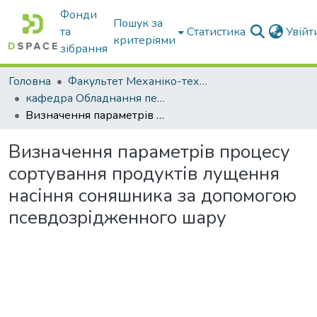
Фонди
Пошук за
та
Статистика
Увій
критеріями
зібрання
Головна
Факультет Механіко-технологічний
кафедра Обладнання переробних і харчових виробництв ім. професора Ф.Ю. Ялпачика
Визначення параметрів процесу сортування продуктів лущення насіння соняшника за допомогою псевдозрідженного шару
Визначення параметрів процесу
сортування продуктів лущення
насіння соняшника за допомогою
псевдозрідженного шару