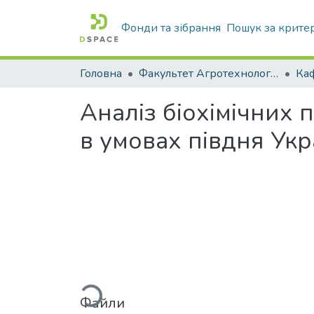
Фонди та зібрання
Пошук за крите
Головна
Факультет Агротехнологій та екології
Аналіз біохімічних 
в умовах півдня Укр
Вантажиться...
Файли