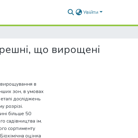
Увійти
ерешні, що вирощені
я вирощування в
інших зон, в умовах
 етапі досліджень
у розрізі.
ині більше 50
го садівництва ім.
ого сортименту
 Біохімічна оцінка