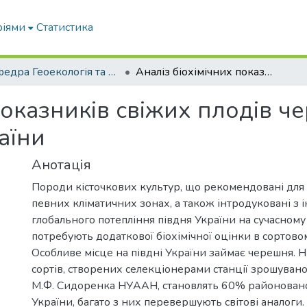
ріями
Статистика
Кафедра Геоекологія та землеустрій
Аналіз біохімічних показників свіжих плодів черешні, що вирощені в умовах півдня України
показників свіжих плодів ч
аїни
Анотація
Породи кісточкових культур, що рекомендовані дл
певних кліматичних зонах, а також інтродуковані з 
глобального потепління півдня України на сучасному
потребують додаткової біохімічної оцінки в сортовом
Особливе місце на півдні України займає черешня. Н
сортів, створених селекціонерами станції зрошувано
М.Ф. Сидоренка НУААН, становлять 60% районован
України, багато з них перевершують світові аналоги.