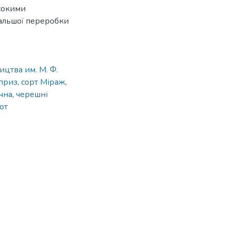
исокими
дальшої переробки
ицтва им. М. Ф.
приз
,
сорт Міраж
,
чна
,
черешні
от