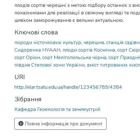
плодів сортів черешні з метою підбору останніх з в
показниками для реалізації в свіжому вигляді та по
шляхом заморожування є вельми актуальною.
Ключові слова
породи кісточкових культур
,
черешня
,
станція садівн
Сидоренка НУААН
,
плоди сортів Космічна
,
сорт Сюр
сорт Оріон
,
сорт Мелітопольська чорна
,
сорт Праздні
півдня Степової зони України
,
вміст титрованих кисл
URI
http://elar.tsatu.edu.ua/handle/123456789/4384
Зібрання
Кафедра Геоекологія та землеустрій
Повна інформація про документ