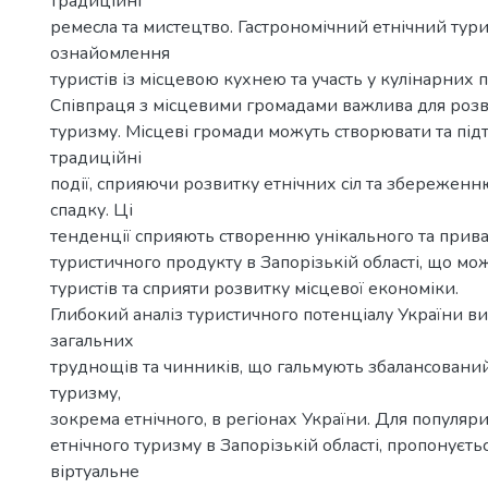
традиційні
ремесла та мистецтво. Гастрономічний етнічний тур
ознайомлення
туристів із місцевою кухнею та участь у кулінарних п
Співпраця з місцевими громадами важлива для розв
туризму. Місцеві громади можуть створювати та пі
традиційні
події, сприяючи розвитку етнічних сіл та збережен
спадку. Ці
тенденції сприяють створенню унікального та прива
туристичного продукту в Запорізькій області, що мо
туристів та сприяти розвитку місцевої економіки.
Глибокий аналіз туристичного потенціалу України в
загальних
труднощів та чинників, що гальмують збалансовани
туризму,
зокрема етнічного, в регіонах України. Для популяри
етнічного туризму в Запорізькій області, пропонуєть
віртуальне