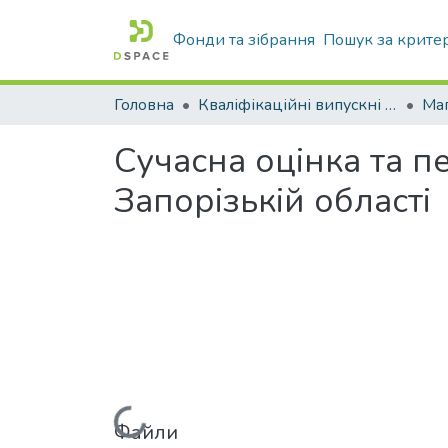
Фонди та зібрання
Пошук за крите
Головна
Кваліфікаційні випускні роботи бакалаврів і магістрів
Маг
Сучасна оцінка та п
Запорізькій області
Файли