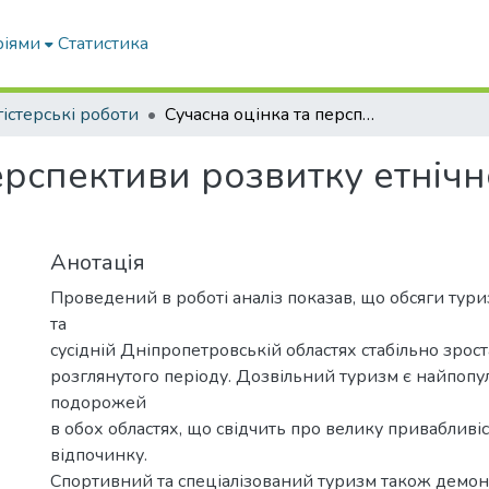
ріями
Статистика
істерські роботи
Сучасна оцінка та перспективи розвитку етнічного туризму в Запорізькій області
ерспективи розвитку етнічн
Анотація
Проведений в роботі аналіз показав, що обсяги тури
та
сусідній Дніпропетровській областях стабільно зрос
розглянутого періоду. Дозвільний туризм є найпоп
подорожей
в обох областях, що свідчить про велику привабливіс
відпочинку.
Спортивний та спеціалізований туризм також демо