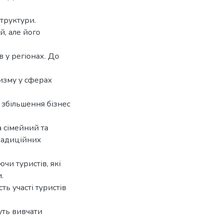
труктури.
, але його
 у регіонах. До
ризму у сферах
о збільшення бізнес
а сімейний та
традиційних
чи туристів, які
.
ь участі туристів
уть вивчати