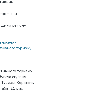
ктивним
 сприяючи
дщини регіону.
тносело -
тнічного туризму
,
етнічного туризму
бувача ступеня
П Туризм. Керівник:
табл., 21 рис.