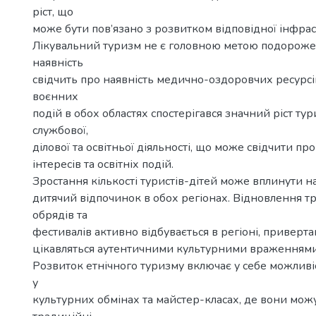
ріст, що
може бути пов’язано з розвитком відповідної інфрас
Лікувальний туризм не є головною метою подорожей
наявність
свідчить про наявність медично-оздоровчих ресурсів
воєнних
подій в обох областях спостерігався значний ріст ту
службової,
ділової та освітньої діяльності, що може свідчити пр
інтересів та освітніх подій.
Зростання кількості туристів-дітей може вплинути н
дитячий відпочинок в обох регіонах. Відновлення 
обрядів та
фестивалів активно відбувається в регіоні, привертаю
цікавляться аутентичними культурними враженнями
Розвиток етнічного туризму включає у себе можливіст
у
культурних обмінах та майстер-класах, де вони мож