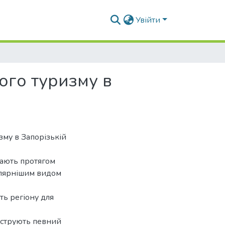
Увійти
ого туризму в
зму в Запорізькій
тають протягом
улярнішим видом
ть регіону для
нструють певний