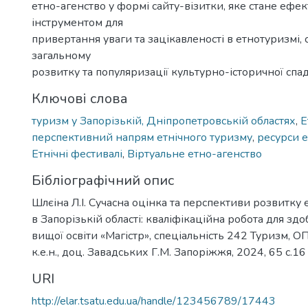
етно-агенство у формі сайту-візитки, яке стане ефе
інструментом для
привертання уваги та зацікавленості в етнотуризмі,
загальному
розвитку та популяризації культурно-історичної спа
Ключові слова
туризм у Запорізькій, Дніпропетровській областях
,
Е
перспективний напрям етнічного туризму
,
ресурси е
Етнічні фестивалі
,
Віртуальне етно-агенство
Бібліографічний опис
Шлєіна Л.І. Сучасна оцінка та перспективи розвитку 
в Запорізькій області: кваліфікаційна робота для здо
вищої освіти «Магістр», спеціальність 242 Туризм, О
к.е.н., доц. Завадських Г.М. Запоріжжя, 2024, 65 с.16 
URI
http://elar.tsatu.edu.ua/handle/123456789/17443