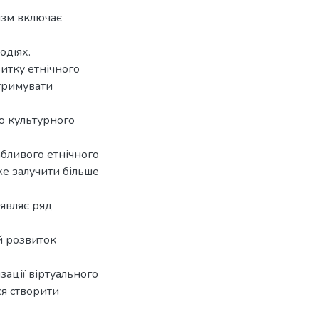
изм включає
одіях.
итку етнічного
дтримувати
ню культурного
бливого етнічного
же залучити більше
иявляє ряд
й розвиток
зації віртуального
ся створити