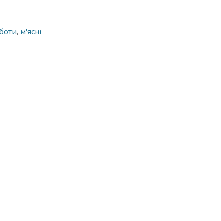
оботи
,
м'ясні