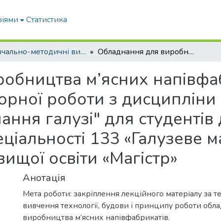
ріями
Статистика
Навчально-методичні видання
Обладнання для виробництва м’ясних напівфабрикатів: методичні вказівки до лабораторної роботи з дисципліни "Інноваційні технології та обладнання галузі" для студентів денної та заочної форми навчання спеціальності 133 «Галузеве машинобудування» здобувачів ступеня вищої освіти «Магістр»
обництва м’ясних напівфаб
орної роботи з дисципліни 
ання галузі" для студентів 
ціальності 133 «Галузеве
вищої освіти «Магістр»
Анотація
Мета роботи: закріплення лекційного матеріалу за т
вивчення технології, будови і принципу роботи обл
виробництва м’ясних напівфабрикатів.