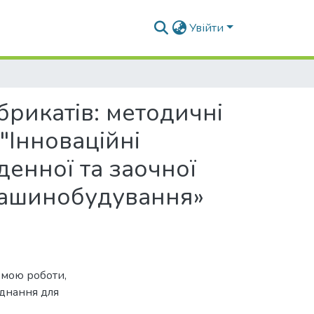
Увійти
рикатів: методичні
"Інноваційні
денної та заочної
 машинобудування»
емою роботи,
аднання для