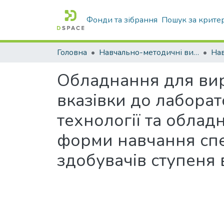
Фонди та зібрання
Пошук за крите
Головна
Навчально-методичні видання
Обладнання для вир
вказівки до лаборат
технології та обладн
форми навчання спе
здобувачів ступеня 