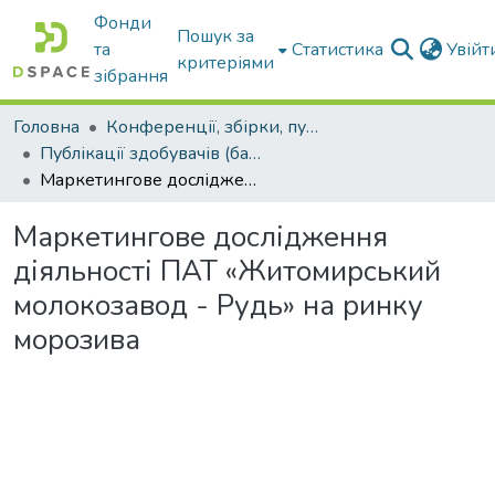
Фонди
Пошук за
та
Статистика
Увій
критеріями
зібрання
Головна
Конференції, збірки, публікації молодих вчених і здобувачів : магістрів, бакалаврів, аспірантів.
Публікації здобувачів (бакалаврів. магістрів, аспірантів)
Маркетингове дослідження діяльності ПАТ «Житомирський молокозавод - Рудь» на ринку морозива
Маркетингове дослідження
діяльності ПАТ «Житомирський
молокозавод - Рудь» на ринку
морозива