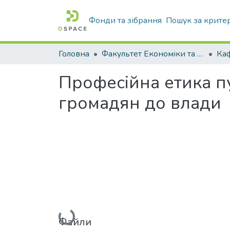
Фонди та зібрання
Пошук за крите
Головна
Факультет Економіки та бізнесу
Професійна етика п
громадян до влади
Вантажиться...
Файли