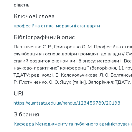
рішень.
Ключові слова
професійна етика
,
моральні стандарти
Бібліографічний опис
Плотніченко С. Р., Григоренко О. М. Професійна етик
службовця як основа довіри громадян до влади // Су
сталий розвиток економіки і бізнесу: матеріали IІ Вс
науково-практичної конференції (Запоріжжя, 11 гру
ТДАТУ; ред. кол.: І. В. Колокольчикова, Л. О. Болтянська
Р. Плотніченко, О. О. Яцух [та ін.]. Запоріжжя: ТДАТУ
URI
https://elar.tsatu.edu.ua/handle/123456789/20193
Зібрання
Кафедра Менеджменту та публічного адмініструван