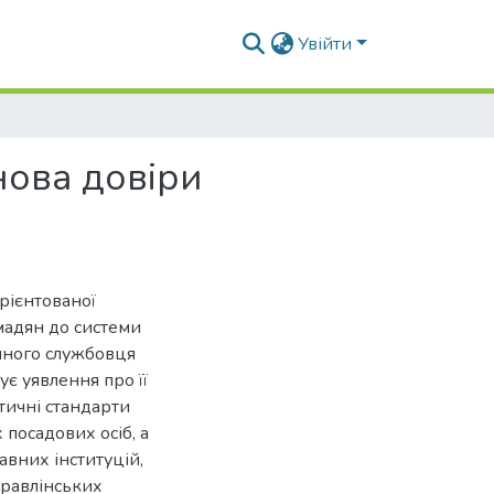
Увійти
нова довіри
рієнтованої
мадян до системи
ічного службовця
ує уявлення про її
Етичні стандарти
посадових осіб, а
вних інституцій,
правлінських