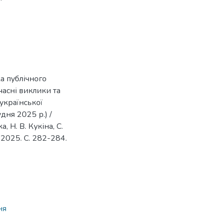
а публічного
часні виклики та
еукраїнської
дня 2025 р.) /
, Н. В. Кукіна, С.
, 2025. С. 282-284.
ня