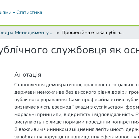
ріями
Статистика
Кафедра Менеджменту та публічного адміністрування
Професійна етика публічного службовця як основа довіри громадян до влади
ублічного службовця як ос
Анотація
Становлення демократичної, правової та соціально о
держави неможливе без високого рівня довіри гро
публічного управління. Саме професійна етика публ
визначає якість взаємодії влади з суспільством, форм
моральні принципи, відкритість і відповідальність. 
виступають не лише нормами поведінки конкретних 
й важливим чинником зміцнення легітимності держа
запобігання корупції та підвищення ефективності у