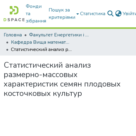
Фонди
Пошук за
та
Статистика
Увій
критеріями
зібрання
Головна
Факультет Енергетики і комп'ютерних технологій
Кафедра Вища математика та фізика
Статистический анализ размерно-массовых характеристик семян плодовых косточковых культур
Статистический анализ
размерно-массовых
характеристик семян плодовых
косточковых культур