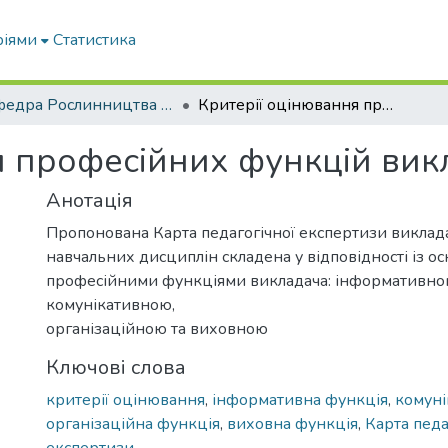
ріями
Статистика
Кафедра Рослинництва та садівництва ім. професора В.В. Калитки
Критерії оцінювання професійних функцій викладача
я професійних функцій вик
Анотація
Пропонована Карта педагогічної експертизи виклад
навчальних дисциплін складена у відповідності із 
професійними функціями викладача: інформативно
комунікативною,
організаційною та виховною
Ключові слова
критерії оцінювання
,
інформативна функція
,
комуні
організаційна функція
,
виховна функція
,
Карта педа