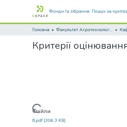
Фонди та зібрання
Пошук за крите
Головна
Факультет Агротехнологій та екології
Критерії оцінюванн
Вантажиться...
Файли
8.pdf
(306.3 KB)