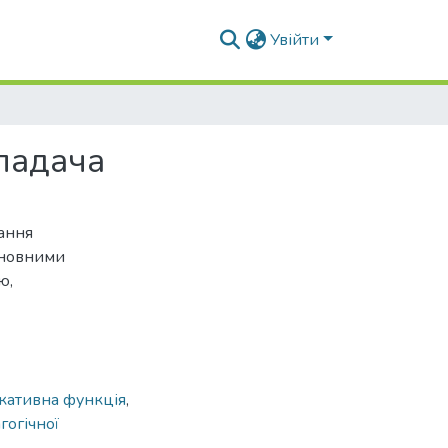
Увійти
ладача
ання
основними
ю,
кативна функція
,
гогічної