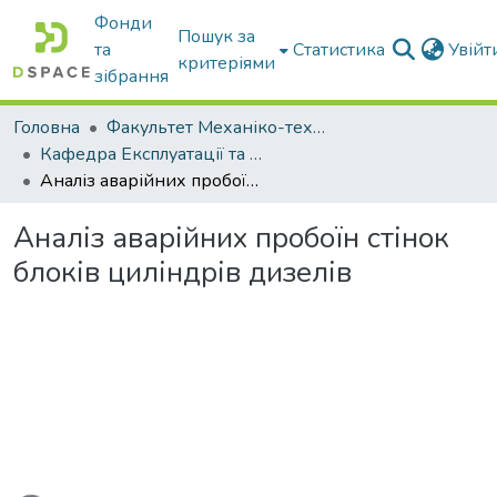
Фонди
Пошук за
та
Статистика
Увій
критеріями
зібрання
Головна
Факультет Механіко-технологічний
Кафедра Експлуатації та технічного сервісу машин
Аналіз аварійних пробоїн стінок блоків циліндрів дизелів
Аналіз аварійних пробоїн стінок
блоків циліндрів дизелів