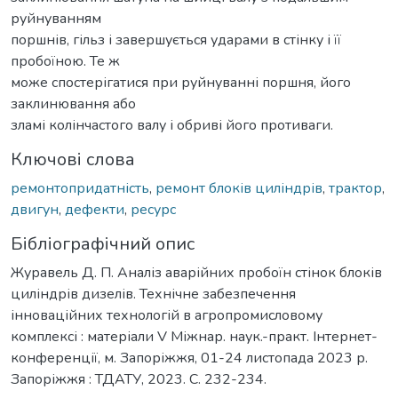
руйнуванням
поршнів, гільз і завершується ударами в стінку і її
пробоїною. Те ж
може спостерігатися при руйнуванні поршня, його
заклинювання або
зламі колінчастого валу і обриві його противаги.
Ключові слова
ремонтопридатність
,
ремонт блоків циліндрів
,
трактор
,
двигун
,
дефекти
,
ресурс
Бібліографічний опис
Журавель Д. П. Аналіз аварійних пробоїн стінок блоків
циліндрів дизелів. Технічне забезпечення
інноваційних технологій в агропромисловому
комплексі : матеріали V Міжнар. наук.-практ. Інтернет-
конференції, м. Запоріжжя, 01-24 листопада 2023 р.
Запоріжжя : ТДАТУ, 2023. С. 232-234.