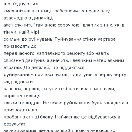
що з’єднуються
і механізмів в статиці і забезпечує їх правильну
взаємодію в динаміці,
але і служить "гамівною сорочкою" для тих з них, які в
тій чи іншій мірі
схильні до руйнувань. Руйнування стінок картера
призводять до
передчасного, капітального ремонту або навіть
списання двигунів, а значить, і великим матеріальним
втратам. До деталей, що піддаються
руйнуванням при експлуатації двигунів, в першу чергу
слід віднести:
клапана, поршні, шатуни і їх болти, колінчасті вали,
поршневі кільця,
гільзи циліндрів. Не всяке руйнування будь-якої деталі
призводить до
пробоїн в стінці блоку. Найчастіше це відбувається в
результаті
заклинювання шатуна на шийці валу з подальшим