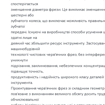
спостерігається
зменшення діаметра фрези. Це викликає зменшення
шестерні або
зубчатого колеса, що виключає можливість правиль
зубчатої
передачі. Існуючі на виробництві способи усунення 
здатні лише на
деякий час збільшити ресурс інструменту. Застосува
машинобудівній
технології чистових черв'ячних фрез, без інтерферен
уникнути
підрізання, заклинювання, небезпечних концентраці
підвищує точність,
продуктивність і надійність широкого класу деталей 
інструмента.
Проектування черв’ячних фрез зі складним геомет
пов’язане з виконанням великого обсягу досить труд
обчислювальної