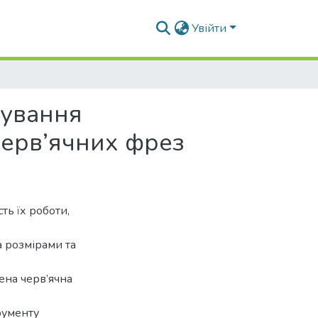
Увійти
тування
черв’ячних фрез
ть їх роботи,
а розмірами та
ена черв’ячна
рументу