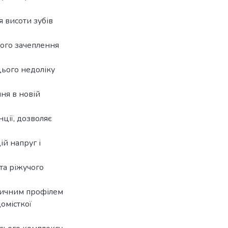
 висоти зубів
ного зачеплення
цього недоліку
ння в новій
ції, дозволяє
й напруг і
та ріжучого
ричним профілем
омісткої