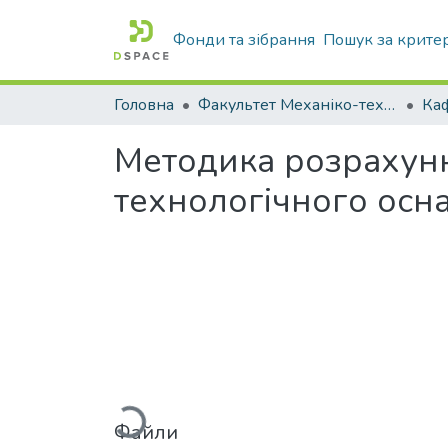
Фонди та зібрання
Пошук за крите
Головна
Факультет Механіко-технологічний
Методика розрахунк
технологічного осн
Вантажиться...
Файли