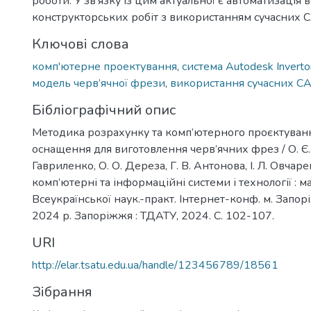
роботи. У зв'язку із цим актуальної є автоматизація 
конструкторських робіт з використанням сучасних C
Ключові слова
комп'ютерне проектування
,
система Autodesk Inverto
модель черв’ячної фрези
,
використання сучасних C
Бібліографічний опис
Методика розрахунку та комп’ютерного проєктуванн
оснащення для виготовлення черв’ячних фрез / О. Є.
Гавриленко, О. О. Дереза, Г. В. Антонова, І. Л. Овчаре
комп’ютерні та інформаційні системи і технології : м
Всеукраїнської наук.-практ. Інтернет-конф. м. Запо
2024 р. Запоріжжя : ТДАТУ, 2024. С. 102-107.
URI
http://elar.tsatu.edu.ua/handle/123456789/18561
Зібрання