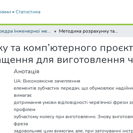
ріями
Статистика
Кафедра Інженерної механіки та комп'ютерного проектування
Методика розрахунку та комп’ютерного проєктування технологічного оснащення для виготовлення черв’ячних фрез
у та комп’ютерного проєк
ащення для виготовлення 
Анотація
UA: Високоякісне зачеплення
елементів зубчастих передач, що обумовлює надійніс
вимагає
дотримання умови відповідності черв’ячної фрези з
профілем
зубчастому колесу при виготовленні. Знову виготовл
фреза
задовольняє цим вимогам, але, при заточуванні інст