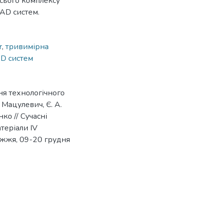
всього комплексу
AD систем.
r
,
тривимірна
AD систем
я технологічного
 Мацулевич, Є. А.
нко // Сучасні
атеріали ІV
ріжжя, 09-20 грудня