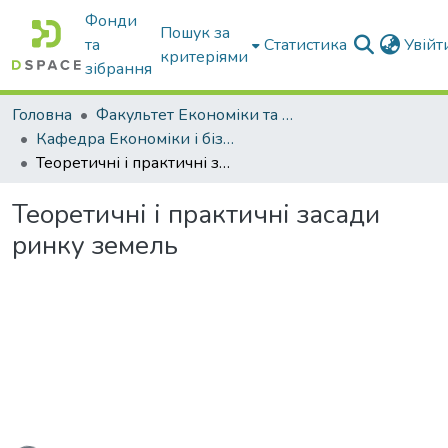
Фонди
Пошук за
та
Статистика
Увій
критеріями
зібрання
Головна
Факультет Економіки та бізнесу
Кафедра Економіки і бізнесу
Теоретичні і практичні засади ринку земель
Теоретичні і практичні засади
ринку земель