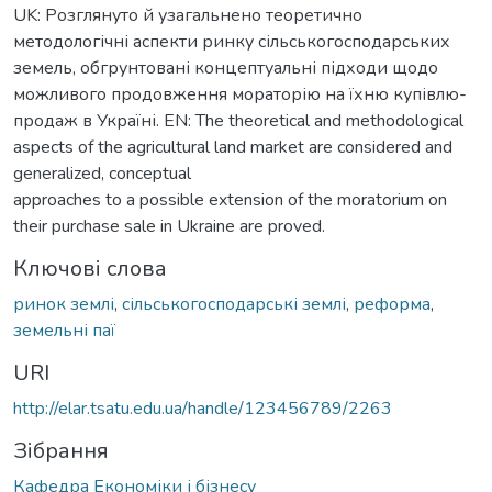
UK: Розглянуто й узагальнено теоретично
методологічні аспекти ринку сільськогосподарських
земель, обгрунтовані концептуальні підходи щодо
можливого продовження мораторію на їхню купівлю-
продаж в Україні. EN: The theoretical and methodological
aspects of the agricultural land market are considered and
generalized, conceptual
approaches to a possible extension of the moratorium on
their purchase sale in Ukraine are proved.
Ключові слова
ринок землі
,
сільськогосподарські землі
,
реформа
,
земельні паї
URI
http://elar.tsatu.edu.ua/handle/123456789/2263
Зібрання
Кафедра Економіки і бізнесу