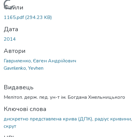
Вантажиться...
Файли
1165.pdf
(294.23 KB)
Дата
2014
Автори
Гавриленко, Євген Андрійович
Gavrilenko, Yevhen
Видавець
Мелітоп. держ. пед. ун-т ім. Богдана Хмельницького
Ключові слова
дискретно представлена крива (ДПК)
,
радіус кривини
,
скрут