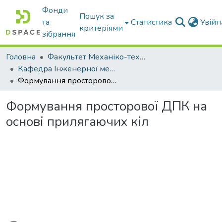
Фонди
Пошук за
та
Статистика
Увій
критеріями
зібрання
Головна
Факультет Механіко-технологічний
Кафедра Інженерної механіки та комп'ютерного проектування
Формування просторової ДПК на основі прилягаючих кіл
Формування просторової ДПК на
основі прилягаючих кіл