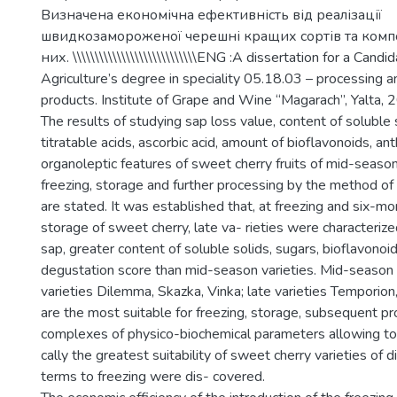
Визначена економічна ефективність від реалізації
швидкозамороженої черешні кращих сортів та компо
них. \\\\\\\\\\\\\\\\\\\\\\\\\\\\ENG :A dissertation for a Candi
Agriculture’s degree in speciality 05.18.03 – processing a
products. Institute of Grape and Wine “Magarach”, Yalta, 
The results of studying sap loss value, content of soluble 
titratable acids, ascorbic acid, amount of bioflavonoids, a
organoleptic features of sweet cherry fruits of mid-season 
freezing, storage and further processing by the method of t
are stated. It was established that, at freezing and six-
storage of sweet cherry, late va- rieties were characterized
sap, greater content of soluble solids, sugars, bioflavonoid
degustation score than mid-season varieties. Mid-season
varieties Dilemma, Skazka, Vinka; late varieties Temporion
are the most suitable for freezing, storage, subsequent pr
complexes of physico-biochemical parameters allowing to f
cally the greatest suitability of sweet cherry varieties of d
terms to freezing were dis- covered.