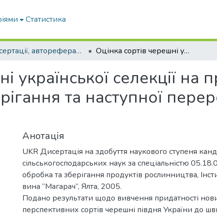
ріями
Статистика
Дисертації, автореферати дисертацій
Оцінка сортів черешні української селекції на придатність до заморожування, зберігання та наступної переробки : Автореф. дис... канд. с.-г. наук
і української селекції на 
рігання та наступної перер
Анотація
UKR Дисертація на здобуття наукового ступеня кан
сільськогосподарських наук за спеціальністю 05.18.
обробка та зберігання продуктів рослинництва, Інст
вина “Магарач”, Ялта, 2005.
Подано результати щодо вивчення придатності нов
перспективних сортів черешні півдня України до ш