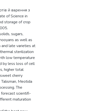
тів й варення з
date of Science in
nd storage of crop
2005.
solids, sugars,
nthooyans as well as
and late varieties at
hermal sterilization
month low temperature
 by less loss of cell
s, higher total
 sweet cherry
, Talisman, Meotida
ocessing. The
orecast scientifi-
ifferent maturation