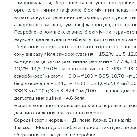
заморожування, зберігання та наступної переробки 
органолептичними та фізико-біохімічними показни
втрати соку, сухі розчинні речовини, сума цукрів, ти
аскорбінова кислота, сума біофлавоноїдів, анто-ціани
Розроблено комплекс фізико-біохімічних параметрів
науково прогнозувати найбільшу придатність до за
зберігання середнього та пізнього сортів черешні: 
соку відразу після заморожування − 15,2%; 11,5-12,
концентрація сухих розчинних речовин - 17,7%; 18,
13,2%; 14,9-15,0%; титрованих кислот−0,76%; 0,49-
аскорбінової кислоти − 9,0 мг/100 г; 8,95-10,78 мг/1
біофлавоноїдів − 341,3 мг/100 г; 371,6-523,7 мг/100 
338,3 мг/100 г; 345,3-374,0 мг/100 г – відповідно; з
дегустаційна оцінка – 4,8 бала.
Встановлено, що швидкозаморожена черешня є які
для виготовлення компотів та варення.
Середні сорти черешні - Дилема, Казка, Винка; пізні
Талісман, Меотида є найбільш придатними до замор
зберігання та наступної переробки.