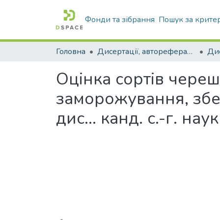
Фонди та зібрання
Пошук за крите
Головна
Дисертації, автореферати дисертацій
Оцінка сортів черешн
заморожування, збе
дис... канд. с.-г. наук