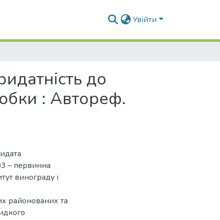
Увійти
придатність до
обки : Автореф.
дидата
03 – первинна
итут винограду і
их районованих та
видкого