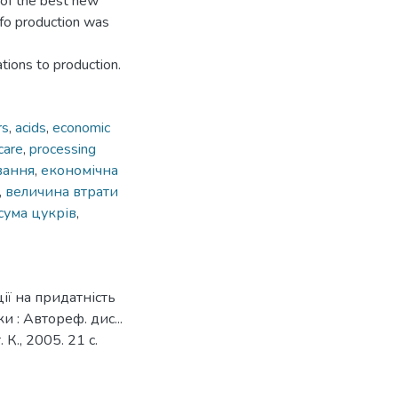
g of the best new
nfo production was
tions to production.
rs
,
acids
,
economic
care
,
processing
вання
,
економічна
,
величина втрати
сума цукрів
,
ції на придатність
 : Автореф. дис...
. К., 2005. 21 с.