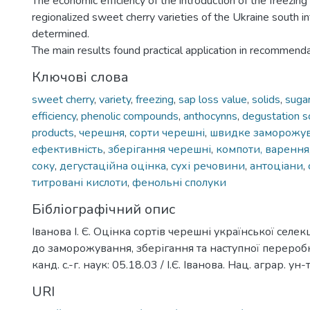
The economic efficiency of the introduction of the freezin
regionalized sweet cherry varieties of the Ukraine south i
determined.
The main results found practical application in recommenda
Ключові слова
sweet cherry
,
variety
,
freezing
,
sap loss value
,
solids
,
suga
efficiency
,
phenolic compounds
,
anthocynns
,
degustation s
products
,
черешня
,
сорти черешні
,
швидке заморожу
ефективність
,
зберігання черешні
,
компоти, варення
соку
,
дегустаційна оцінка
,
сухі речовини
,
антоціани
,
титровані кислоти
,
фенольні сполуки
Бібліографічний опис
Іванова І. Є. Оцінка сортів черешні української селек
до заморожування, зберігання та наступної переробки
канд. с.-г. наук: 05.18.03 / І.Є. Іванова. Нац. аграр. ун-т
URI