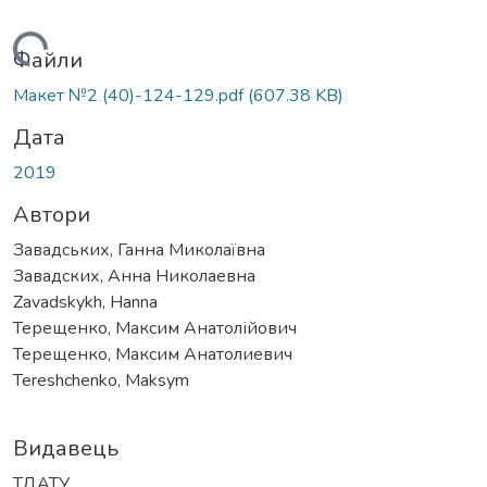
ажиться...
Файли
Макет №2 (40)-124-129.pdf
(607.38 KB)
Дата
2019
Автори
Завадських, Ганна Миколаївна
Завадских, Анна Николаевна
Zavadskykh, Hanna
Терещенко, Максим Анатолійович
Терещенко, Максим Анатолиевич
Tereshchenko, Maksym
Видавець
ТДАТУ