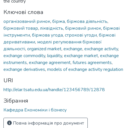
the country
Ключові слова
організований ринок
,
біржа
,
біржова діяльність
,
біржовий товар
,
ліквідність
,
біржовий ринок
,
біржові
інструменти
,
біржова угода
,
строкові угоди
,
біржові
деривативами
,
моделі регулювання біржової
діяльності
,
organized market
,
exchange
,
exchange activity
,
exchange commodity
,
liquidity
,
exchange market
,
exchange
instruments
,
exchange agreement
,
futures agreements
,
exchange derivatives
,
models of exchange activity regulation
URI
http://elar.tsatu.edu.ua/handle/123456789/12878
Зібрання
Кафедра Економіки і бізнесу
Повна інформація про документ