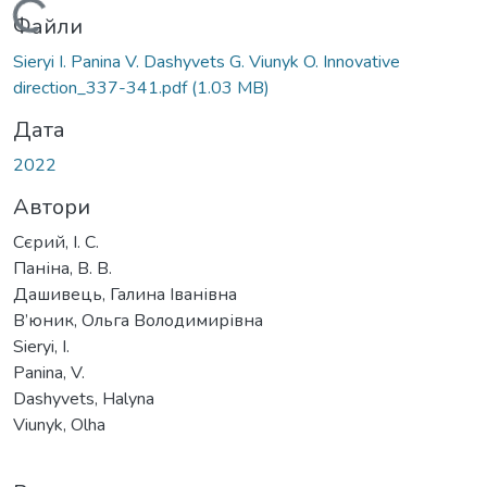
Вантажиться...
Файли
Sieryi I. Panina V. Dashyvets G. Viunyk O. Innovative
direction_337-341.pdf
(1.03 MB)
Дата
2022
Автори
Сєрий, І. С.
Паніна, В. В.
Дашивець, Галина Іванівна
В’юник, Ольга Володимирівна
Sieryi, I.
Panina, V.
Dashyvets, Halyna
Viunyk, Olha