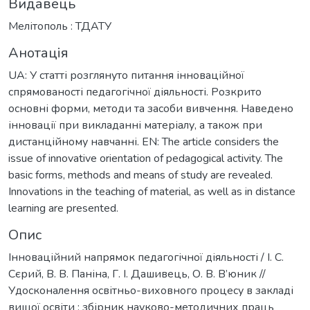
Видавець
Мелітополь : ТДАТУ
Анотація
UA: У статті розглянуто питання інноваційної
спрямованості педагогічної діяльності. Розкрито
основні форми, методи та засоби вивчення. Наведено
інновації при викладанні матеріалу, а також при
дистанційному навчанні. EN: The article considers the
issue of innovative orientation of pedagogical activity. The
basic forms, methods and means of study are revealed.
Innovations in the teaching of material, as well as in distance
learning are presented.
Опис
Інноваційний напрямок педагогічної діяльності / І. С.
Сєрий, В. В. Паніна, Г. І. Дашивець, О. В. В’юник //
Удосконалення освітньо-виховного процесу в закладі
вищої освіти : збірник науково-методичних праць