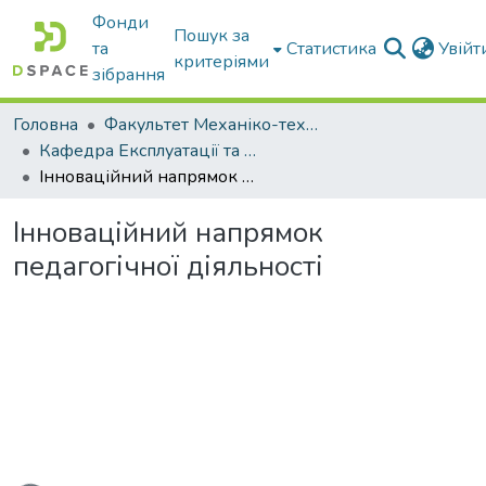
Фонди
Пошук за
та
Статистика
Увій
критеріями
зібрання
Головна
Факультет Механіко-технологічний
Кафедра Експлуатації та технічного сервісу машин
Інноваційний напрямок педагогічної діяльності
Інноваційний напрямок
педагогічної діяльності