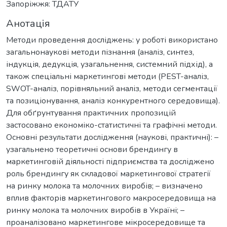
Запоріжжя: ТДАТУ
Анотація
Методи проведення досліджень: у роботі використано
загальнонаукові методи пізнання (аналіз, синтез,
індукція, дедукція, узагальнення, системний підхід), а
також спеціальні маркетингові методи (PEST-аналіз,
SWOT-аналіз, порівняльний аналіз, методи сегментації
та позиціонування, аналіз конкурентного середовища).
Для обґрунтування практичних пропозицій
застосовано економіко-статистичні та графічні методи.
Основні результати дослідження (наукові, практичні): –
узагальнено теоретичні основи брендингу в
маркетинговій діяльності підприємства та досліджено
роль брендингу як складової маркетингової стратегії
на ринку молока та молочних виробів; – визначено
вплив факторів маркетингового макросередовища на
ринку молока та молочних виробів в Україні; –
проаналізовано маркетингове мікросередовище та