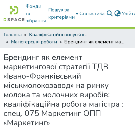
Фонди
Пошук за
та
Статистика
Увій
критеріями
зібрання
Головна
Кваліфікаційні випускні роботи бакалаврів і магістрів
Магістерські роботи
Брендинг як елемент маркетингової стратегії ТДВ «Івано-Франківський міськмолокозавод» на ринку молока та молочних виробів: кваліфікаційна робота магістра : спец. 075 Маркетинг ОПП «Маркетинг»
Брендинг як елемент
маркетингової стратегії ТДВ
«Івано-Франківський
міськмолокозавод» на ринку
молока та молочних виробів:
кваліфікаційна робота магістра :
спец. 075 Маркетинг ОПП
«Маркетинг»