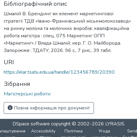
Бібліографічний опис
Шмалій В. Брендинг як елемент маркетингової
стратегії ТДВ «Івано-Франківський міськмолокозавод»
на ринку молока та молочних виробів: кваліфікаційна
робота магістра : спец. 075 Маркетинг ОПП
«Маркетинг» / Влада Шмалій; кер. Г. О. Майборода.
Запоріжжя : ТДАТУ, 2026. 96 с., 7 рис., 39 табл.
URI
https://elar.tsatu.edu.ua/handle/123456789/20390
Зібрання
Магістерські роботи
Повна інформація про документ
DSpace software
copyright © 2002-2026
LYRASIS
алаштування
Accessibility
Політика
Угода
Sen