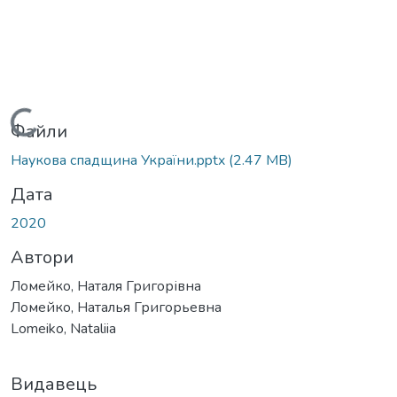
Вантажиться...
Файли
Наукова спадщина України.pptx
(2.47 MB)
Дата
2020
Автори
Ломейко, Наталя Григорівна
Ломейко, Наталья Григорьевна
Lomeiko, Nataliia
Видавець