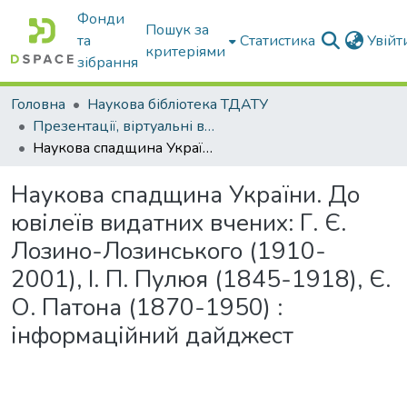
Фонди
Пошук за
та
Статистика
Увій
критеріями
зібрання
Головна
Наукова бібліотека ТДАТУ
Презентації, віртуальні виставки наукової бібліотеки
Наукова спадщина України. До ювілеїв видатних вчених: Г. Є. Лозино-Лозинського (1910-2001), І. П. Пулюя (1845-1918), Є. О. Патона (1870-1950) : інформаційний дайджест
Наукова спадщина України. До
ювілеїв видатних вчених: Г. Є.
Лозино-Лозинського (1910-
2001), І. П. Пулюя (1845-1918), Є.
О. Патона (1870-1950) :
інформаційний дайджест