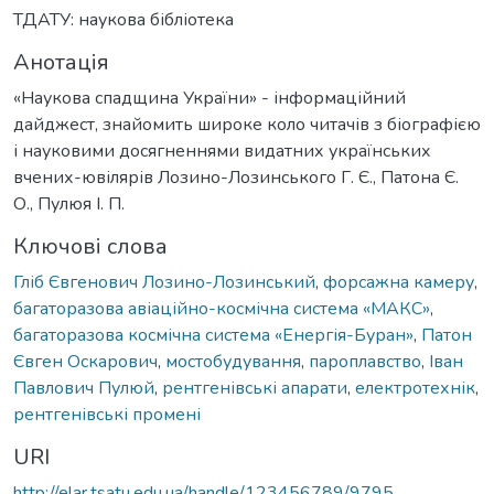
ТДАТУ: наукова бібліотека
Анотація
«Наукова спадщина України» - інформаційний
дайджест, знайомить широке коло читачів з біографією
і науковими досягненнями видатних українських
вчених-ювілярів Лозино-Лозинського Г. Є., Патона Є.
О., Пулюя І. П.
Ключові слова
Гліб Євгенович Лозино-Лозинський
,
форсажна камеру
,
багаторазова авіаційно-космічна система «МАКС»
,
багаторазова космічна система «Енергія-Буран»
,
Патон
Євген Оскарович
,
мостобудування
,
пароплавство
,
Іван
Павлович Пулюй
,
рентгенівські апарати
,
електротехнік
,
рентгенівські промені
URI
http://elar.tsatu.edu.ua/handle/123456789/9795