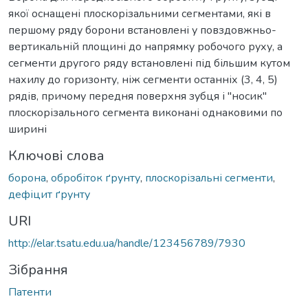
якої оснащені плоскорізальними сегментами, які в
першому ряду борони встановлені у повздовжньо-
вертикальній площині до напрямку робочого руху, а
сегменти другого ряду встановлені під більшим кутом
нахилу до горизонту, ніж сегменти останніх (3, 4, 5)
рядів, причому передня поверхня зубця і "носик"
плоскорізального сегмента виконані однаковими по
ширині
Ключові слова
борона
,
обробіток ґрунту
,
плоскорізальні сегменти
,
дефіцит ґрунту
URI
http://elar.tsatu.edu.ua/handle/123456789/7930
Зібрання
Патенти