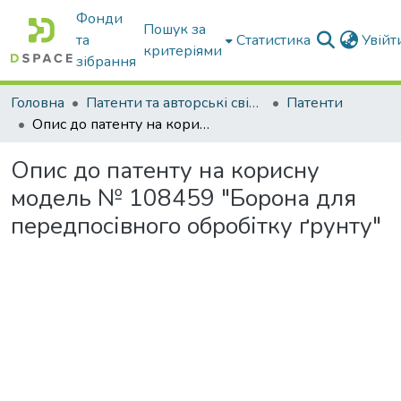
Фонди
Пошук за
та
Статистика
Увій
критеріями
зібрання
Головна
Патенти та авторські свідоцтва
Патенти
Опис до патенту на корисну модель № 108459 "Борона для передпосівного обробітку ґрунту"
Опис до патенту на корисну
модель № 108459 "Борона для
передпосівного обробітку ґрунту"
иться...