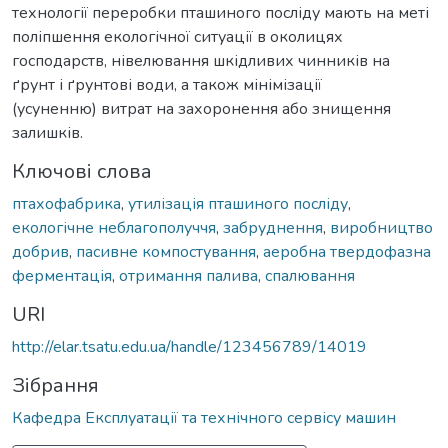
технології переробки пташиного посліду мають на меті
поліпшення екологічної ситуації в околицях
господарств, нівелювання шкідливих чинників на
ґрунт і ґрунтові води, а також мінімізації
(усуненню) витрат на захоронення або знищення
залишків.
Ключові слова
птахофабрика
,
утилізація пташиного посліду
,
екологічне неблагополуччя
,
забруднення
,
виробництво
добрив
,
пасивне компостування
,
аеробна твердофазна
ферментація
,
отримання палива
,
спалювання
URI
http://elar.tsatu.edu.ua/handle/123456789/14019
Зібрання
Кафедра Експлуатації та технічного сервісу машин