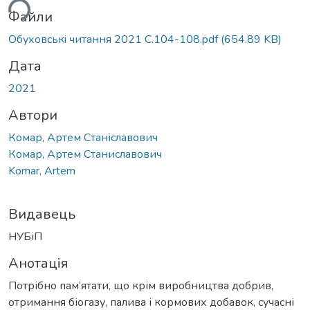
ься...
Файли
Обуховськi читання 2021 С.104-108.pdf
(654.89 KB)
Дата
2021
Автори
Комар, Артем Станіславович
Комар, Артем Станиславович
Komar, Artem
Видавець
НУБіП
Анотація
Потрібно пам’ятати, що крім виробництва добрив,
отримання біогазу, палива і кормових добавок, сучасні