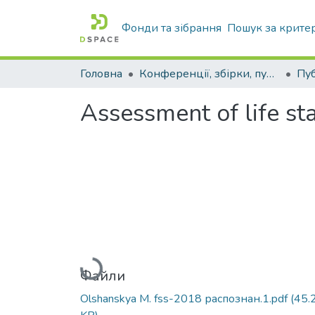
Фонди та зібрання
Пошук за крите
Головна
Конференції, збірки, публікації молодих вчених і здобувачів : магістрів, бакалаврів, аспірантів.
Assessment of life st
Вантажиться...
Файли
Olshanskya M. fss-2018 распознан.1.pdf
(45.