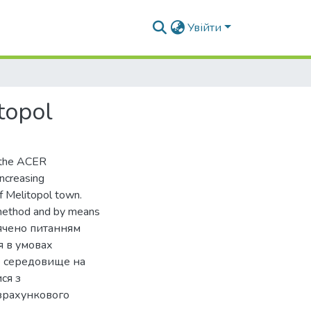
Увійти
topol
f the ACER
ncreasing
f Melitopol town.
n method and by means
свячено питанням
 в умовах
е середовище на
ся з
озрахункового