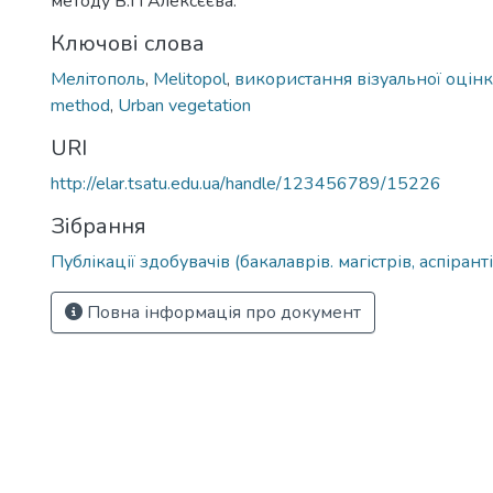
методу В.П Алексєєва.
Ключові слова
Мелітополь
,
Melitopol
,
використання візуальної оцін
method
,
Urban vegetation
URI
http://elar.tsatu.edu.ua/handle/123456789/15226
Зібрання
Публікації здобувачів (бакалаврів. магістрів, аспіранті
Повна інформація про документ