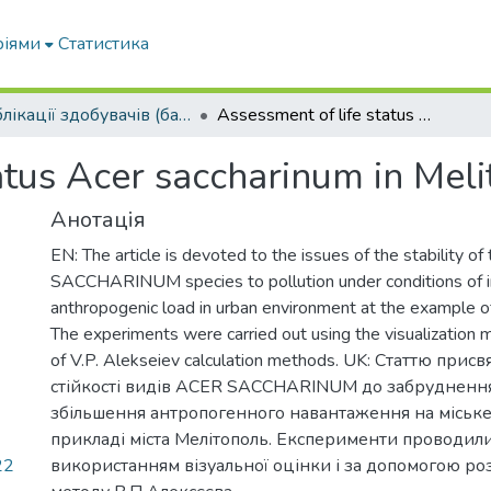
ріями
Статистика
Публікації здобувачів (бакалаврів. магістрів, аспірантів)
Assessment of life status Acer saccharinum in Melitopol
atus Acer saccharinum in Meli
Анотація
EN: The article is devoted to the issues of the stability o
SACCHARINUM species to pollution under conditions of i
anthropogenic load in urban environment at the example o
The experiments were carried out using the visualizatio
of V.P. Alekseiev calculation methods. UK: Статтю при
стійкості видів ACER SACCHARINUM до забруднення
збільшення антропогенного навантаження на міськ
прикладі міста Мелітополь. Експерименти проводили
22
використанням візуальної оцінки і за допомогою р