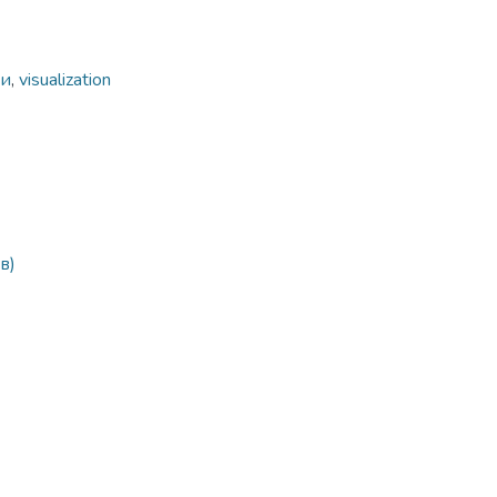
ки
,
visualization
в)