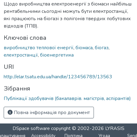
Щодо виробництва електроенергії з біомаси найбільш
рентабельними сьогодні можуть бути електростанції,
які працюють на біогазі з полігонів твердих побутових
відходів (ТПВ).
Ключові слова
виробництво теплової енергії
,
біомаса
,
біогаз
,
електростанції
,
біоенергетика
URI
http://elar.tsatu.edu.ua/handle/123456789/13563
Зібрання
Публікації здобувачів (бакалаврів. магістрів, аспірантів)
Повна інформація про документ
DSpace software
copyright © 2002-2026
LYRASIS
алаштування
Accessibility
Політика
Угода
Sen