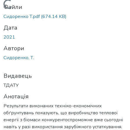
Вантажиться...
Файли
Сидоренко Т.pdf
(674.14 KB)
Дата
2021
Автори
Сидоренко, Т.
Видавець
ТДАТУ
Анотація
Результати виконаних техніко-економічних
обґрунтувань показують, що виробництво теплової
енергії з біомаси конкурентоспроможне вже сьогодні
навіть у разі використання зарубіжного устаткування.