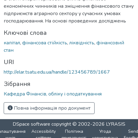
економічних чинників на зміцнення фінансового стану
підприємств аграрного сектору у сучасних умовах
господарювання. На основі проведених досліджень
Ключові слова
капітал
,
фінансова стійкість
,
ліквідність
,
фінансовий
стан
URI
http://elar.tsatu.edu.ua/handle/123456789/1667
Зібрання
Кафедра Фінансів, обліку і оподаткування
Повна інформація про документ
DSpace software
copyright © 2002-2026
LYRASIS
алаштування
Accessibility
Політика
Угода
Sen
куків
settings
приватності
користувача
Feedba