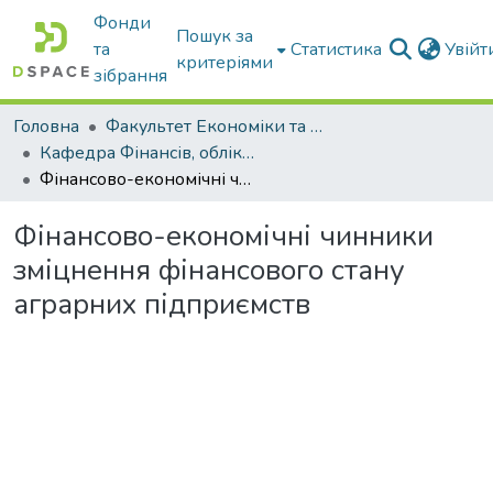
Фонди
Пошук за
та
Статистика
Увій
критеріями
зібрання
Головна
Факультет Економіки та бізнесу
Кафедра Фінансів, обліку і оподаткування
Фінансово-економічні чинники зміцнення фінансового стану аграрних підприємств
Фінансово-економічні чинники
зміцнення фінансового стану
аграрних підприємств