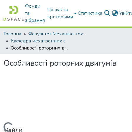
Фонди
Пошук за
та
Статистика
Увій
критеріями
зібрання
Головна
Факультет Механіко-технологічний
Кафедра мехатронних систем тракторів та сільскогосподарських машин
Особливості роторних двигунів
Особливості роторних двигунів
Файли