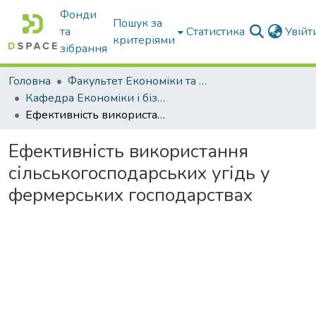
Фонди
Пошук за
та
Статистика
Увій
критеріями
зібрання
Головна
Факультет Економіки та бізнесу
Кафедра Економіки і бізнесу
Ефективність використання сільськогосподарських угідь у фермерських господарствах
Ефективність використання
сільськогосподарських угідь у
фермерських господарствах