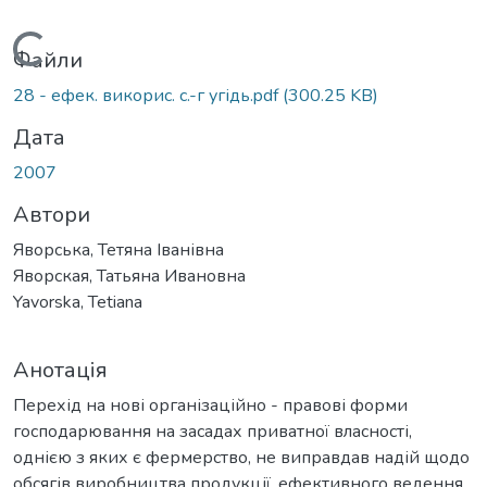
Вантажиться...
Файли
28 - ефек. викорис. с.-г угідь.pdf
(300.25 KB)
Дата
2007
Автори
Яворська, Тетяна Іванівна
Яворская, Татьяна Ивановна
Yavorska, Tetiana
Анотація
Перехід на нові організаційно - правові форми
господарювання на засадах приватної власності,
однією з яких є фермерство, не виправдав надій щодо
обсягів виробництва продукції, ефективного ведення