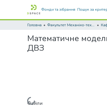
Фонди та зібрання
Пошук за крите
Головна
Факультет Механіко-технологічний
Математичне модел
ДВЗ
Файли