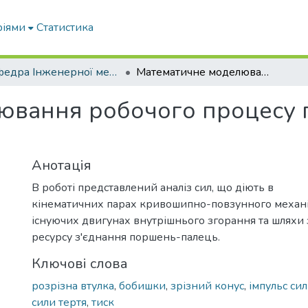
ріями
Статистика
Кафедра Інженерної механіки та комп'ютерного проектування
Математичне моделювання робочого процесу поршневої групи ДВЗ
ювання робочого процесу 
Анотація
В роботі представлений аналіз сил, що діють в
кінематичних парах кривошипно-повзунного механі
існуючих двигунах внутрішнього згорання та шляхи
ресурсу з'єднання поршень-палець.
Ключові слова
розрізна втулка
,
бобишки
,
зрізний конус
,
імпульс си
сили тертя
,
тиск