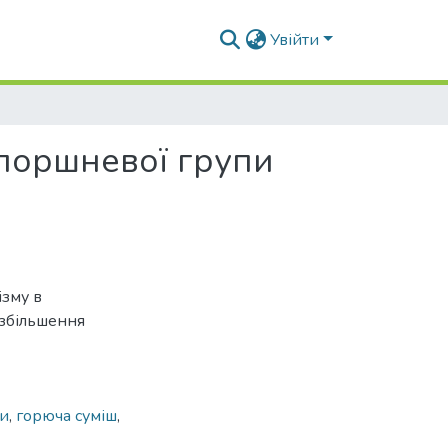
Увійти
поршневої групи
зму в
 збільшення
ли
,
горюча суміш
,