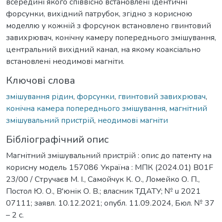
всередині якого співвісно встановлені ідентичні
форсунки, вихідний патрубок, згідно з корисною
моделлю у кожній з форсунок встановлено гвинтовий
завихрювач, конічну камеру попереднього змішування,
центральний вихідний канал, на якому коаксіально
встановлені неодимові магніти.
Ключові слова
змішування рідин
,
форсунки
,
гвинтовий завихрювач
,
конічна камера попереднього змішування
,
магнітний
змішувальний пристрій
,
неодимові магніти
Бібліографічний опис
Магнітний змішувальний пристрій : опис до патенту на
корисну модель 157086 Україна : МПК (2024.01) B01F
23/00 / Стручаєв М. І., Самойчук К. О., Ломейко О. П.,
Постол Ю. О., В'юнік О. В.; власник ТДАТУ; № u 2021
07111; заявл. 10.12.2021; опубл. 11.09.2024, Бюл. № 37
– 2 с.