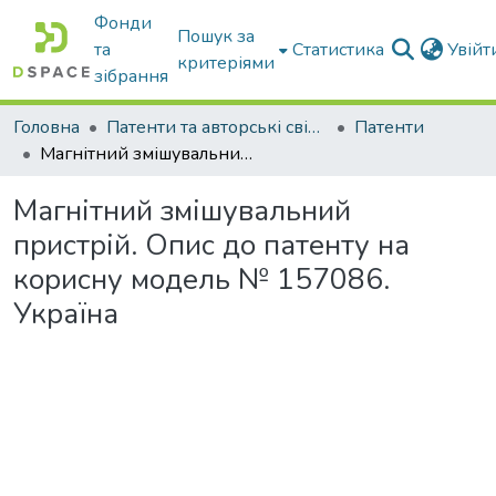
Фонди
Пошук за
та
Статистика
Увій
критеріями
зібрання
Головна
Патенти та авторські свідоцтва
Патенти
Магнітний змішувальний пристрій. Опис до патенту на корисну модель № 157086. Україна
Магнітний змішувальний
пристрій. Опис до патенту на
корисну модель № 157086.
Україна