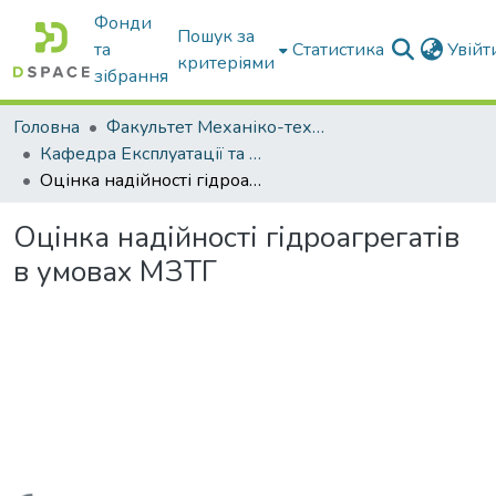
Фонди
Пошук за
та
Статистика
Увій
критеріями
зібрання
Головна
Факультет Механіко-технологічний
Кафедра Експлуатації та технічного сервісу машин
Оцінка надійності гідроагрегатів в умовах МЗТГ
Оцінка надійності гідроагрегатів
в умовах МЗТГ