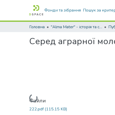
Фонди та зібрання
Пошук за крите
Головна
"Alma Mater" - історія та сьогодення Університету
Серед аграрної мол
Вантажиться...
Файли
222.pdf
(115.15 KB)