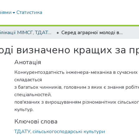
ріями
Статистика
Публікації МІМСГ, ТДАТА, ТДАТУ
Серед аграрної молоді визначено кращих за професією
оді визначено кращих за п
Анотація
Конкурентоздатність інженера-механіка в сучасних
складається
з багатьох чинників, головним з яких є знання робі
спеціальностей,
пов'язаних з вирощуванням різноманітних сільсько
культур.
Ключові слова
ТДАТУ
,
сільськогосподарські культури