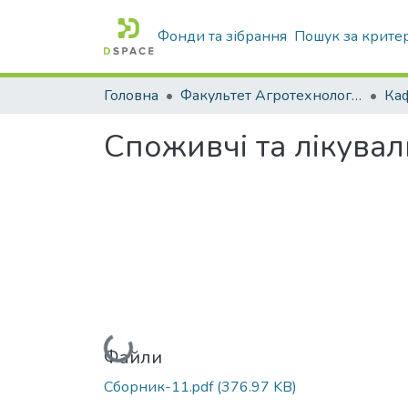
Фонди та зібрання
Пошук за крите
Головна
Факультет Агротехнологій та екології
Споживчі та лікуваль
Вантажиться...
Файли
Сборник-11.pdf
(376.97 KB)