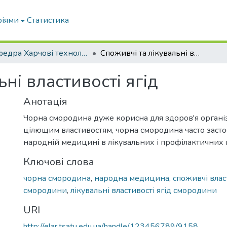
ріями
Статистика
Кафедра Харчові технологіі та готельно-ресторанна справа
Споживчі та лікувальні властивості ягід
ні властивості ягід
Анотація
Чорна смородина дуже корисна для здоров'я органі
цілющим властивостям, чорна смородина часто засто
народній медицині в лікувальних і профілактичних 
Ключові слова
чорна смородина
,
народна медицина
,
споживчі власт
смородини
,
лікувальні властивості ягід смородини
URI
http://elar.tsatu.edu.ua/handle/123456789/9158