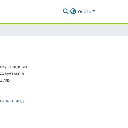
Увійти
зму. Завдяки
совується в
цілях
ивості ягід