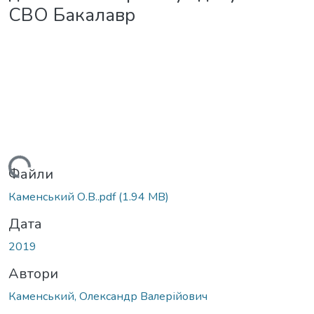
СВО Бакалавр
антажиться...
Файли
Каменський О.В..pdf
(1.94 MB)
Дата
2019
Автори
Каменський, Олександр Валерійович