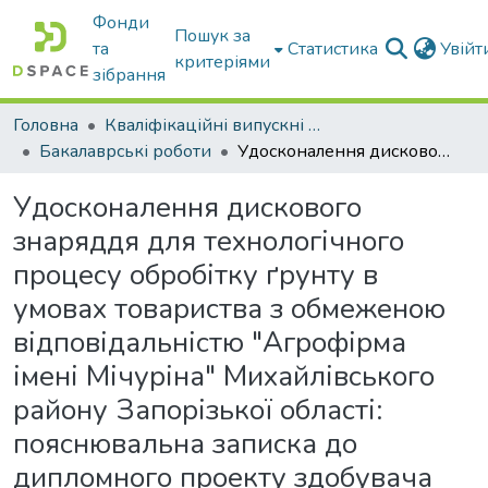
Фонди
Пошук за
та
Статистика
Увій
критеріями
зібрання
Головна
Кваліфікаційні випускні роботи бакалаврів і магістрів
Бакалаврські роботи
Удосконалення дискового знаряддя для технологічного процесу обробітку ґрунту в умовах товариства з обмеженою відповідальністю "Агрофірма імені Мічуріна" Михайлівського району Запорізької області: пояснювальна записка до дипломного проекту здобувача СВО Бакалавр
Удосконалення дискового
знаряддя для технологічного
процесу обробітку ґрунту в
умовах товариства з обмеженою
відповідальністю "Агрофірма
імені Мічуріна" Михайлівського
району Запорізької області:
пояснювальна записка до
дипломного проекту здобувача