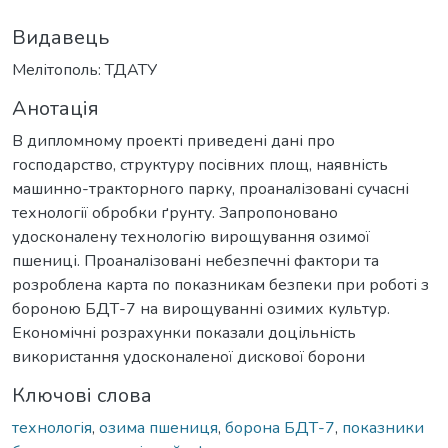
Видавець
Мелітополь: ТДАТУ
Анотація
В дипломному проекті приведені дані про
господарство, структуру посівних площ, наявність
машинно-тракторного парку, проаналізовані сучасні
технології обробки ґрунту. Запропоновано
удосконалену технологію вирощування озимої
пшениці. Проаналізовані небезпечні фактори та
розроблена карта по показникам безпеки при роботі з
бороною БДТ-7 на вирощуванні озимих культур.
Економічні розрахунки показали доцільність
використання удосконаленої дискової борони
Ключові слова
технологія
,
озима пшениця
,
борона БДТ-7
,
показники