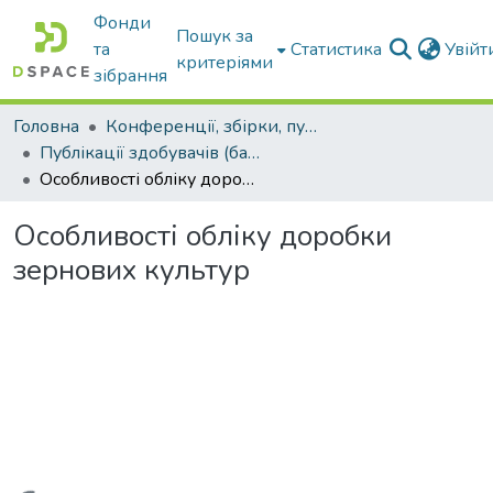
Фонди
Пошук за
та
Статистика
Увій
критеріями
зібрання
Головна
Конференції, збірки, публікації молодих вчених і здобувачів : магістрів, бакалаврів, аспірантів.
Публікації здобувачів (бакалаврів. магістрів, аспірантів)
Особливості обліку доробки зернових культур
Особливості обліку доробки
зернових культур