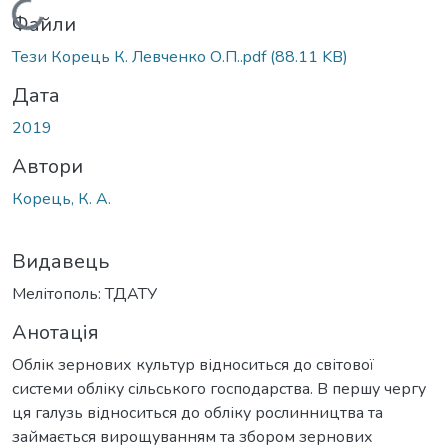
Вантажиться...
Файли
Тези Корець К. Левченко О.П..pdf
(88.11 KB)
Дата
2019
Автори
Корець, К. А.
Видавець
Мелітополь: ТДАТУ
Анотація
Облік зернових культур відноситься до світової
системи обліку сільського господарства. В першу чергу
ця галузь відноситься до обліку рослинництва та
займається вирощуванням та збором зернових