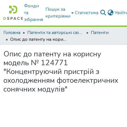
Фонди
Пошук за
та
Статистика
Увій
критеріями
зібрання
Головна
Патенти та авторські свідоцтва
Патенти
Опис до патенту на корисну модель № 124771 "Концентруючий пристрій з охолодженням фотоелектричних сонячних модулів"
Опис до патенту на корисну
модель № 124771
"Концентруючий пристрій з
охолодженням фотоелектричних
сонячних модулів"