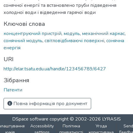
сонячної енергії та встановлено труби підведення
холодної води і відведення гарячої води
Ключові слова
концентруючий пристрій
,
модуль
,
механічний каркас
,
сонячний модуль
,
світловідбиваючі поверхні
,
сонячна
енергія
URI
http://elar.tsatu.edu.ua/handle/123456789/6427
Зібрання
Патенти
Повна інформація про документ
DSpace software
copyright © 2002-2026
LYRASIS
алаштування
Accessibility
Політика
Угода
Sen
куків
settings
приватності
користувача
Feedba