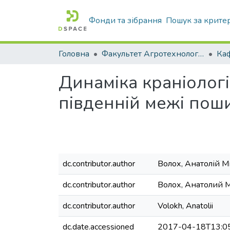
Фонди та зібрання
Пошук за крите
Головна
Факультет Агротехнологій та екології
Динаміка краніологі
південній межі поши
dc.contributor.author
Волох, Анатолій 
dc.contributor.author
Волох, Анатолий 
dc.contributor.author
Volokh, Anatolii
dc.date.accessioned
2017-04-18T13:0