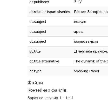
dc.publisher
ЗНУ
dc.relation.ispartofseries
Вісник Запорізько
dc.subject
козуля
dc.subject
ареал
dc.subject
ізольованість
dc.title
Динаміка краніоло
dc.title.alternative
Тhe dynamik of the c
dc.type
Working Paper
Файли
Контейнер файлів
Зараз показуємо
1 - 1 з 1