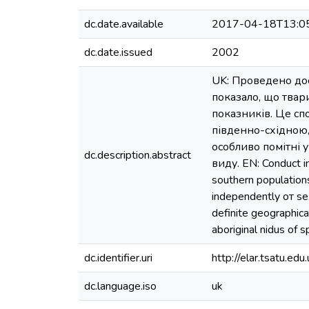
dc.date.available
2017-04-18T13:0
dc.date.issued
2002
UK: Проведено дос
показало, що твар
показників. Це сп
південно-східною,
особливо помітні 
dc.description.abstract
виду. EN: Conduct in
southern populations
independently от se
definite geographiсa
aboriginal nidus of s
dc.identifier.uri
http://elar.tsatu.
dc.language.iso
uk