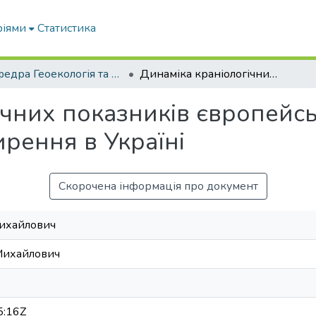
ріями
Статистика
Кафедра Геоекологія та землеустрій
Динаміка краніологічних показників європейської козулі на південній межі поширення в Україні
чних показників європейськ
рення в Україні
Скорочена інформація про документ
Михайлович
Михайлович
5:16Z