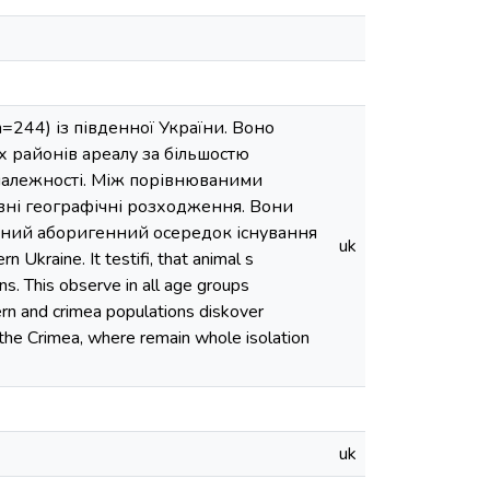
=244) із південної України. Воно
х районів ареалу за більшостю
ї належності. Між порівнюваними
вні географічні розходження. Вони
ований аборигенний осередок існування
uk
 Ukraine. It testifi, that animal s
s. This observe in all age groups
rn and crimea populations diskover
f the Crimea, where remain whole isolation
uk