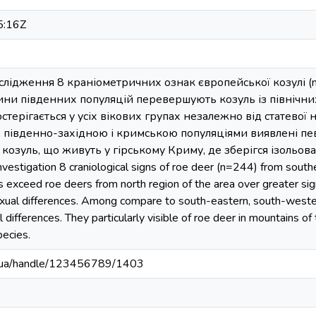
5:16Z
лідження 8 краніометричних ознак європейської козулі (n
ини південних популяцій перевершують козуль із північни
остерігається у усіх вікових групах незалежно від статево
 південно-західною і кримською популяціями виявлені пе
у козуль, що живуть у гірському Криму, де зберігся ізоль
vestigation 8 craniological signs of roe deer (n=244) from southern
 exceed roe deers from north region of the area over greater sign
xual differences. Among compare to south-eastern, south-weste
l differences. They particularly visible of roe deer in mountains o
pecies.
edu.ua/handle/123456789/1403