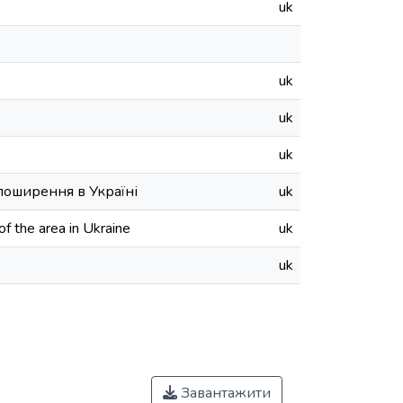
uk
uk
uk
uk
поширення в Україні
uk
f the area in Ukraine
uk
uk
Завантажити