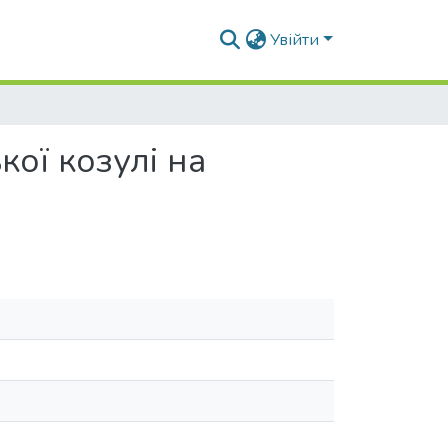
Увійти
ої козулі на