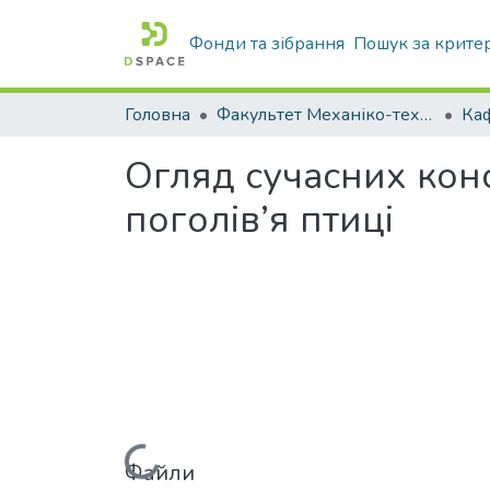
Фонди та зібрання
Пошук за крите
Головна
Факультет Механіко-технологічний
Огляд сучасних кон
поголів’я птиці
Файли