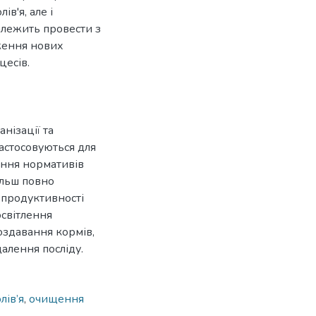
в'я, але і
алежить провести з
ження нових
цесів.
нізації та
астосовуються для
ання нормативів
ільш повно
 продуктивності
освітлення
оздавання кормів,
алення посліду.
лів’я
,
очищення