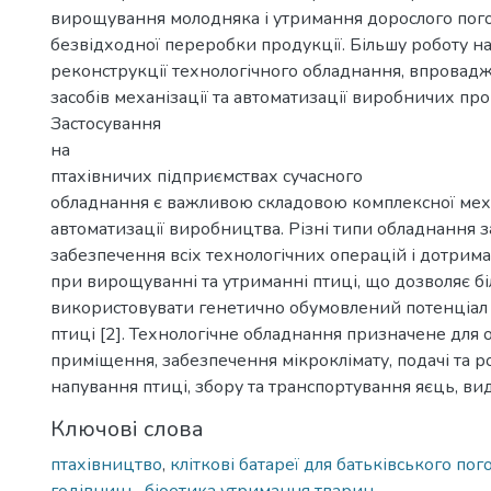
вирощування молодняка і утримання дорослого поголі
безвідходної переробки продукції. Більшу роботу н
реконструкції технологічного обладнання, впровад
засобів механізації та автоматизації виробничих про
Застосування
на
птахівничих підприємствах сучасного
обладнання є важливою складовою комплексної меха
автоматизації виробництва. Різні типи обладнання з
забезпечення всіх технологічних операцій і дотрим
при вирощуванні та утриманні птиці, що дозволяє б
використовувати генетично обумовлений потенціал
птиці [2]. Технологічне обладнання призначене для 
приміщення, забезпечення мікроклімату, подачі та р
напування птиці, збору та транспортування яєць, вид
Ключові слова
птахівництво
,
кліткові батареї для батьківського пого