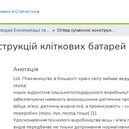
ріями
Статистика
Кафедра Експлуатації та технічного сервісу машин
Огляд сучасних конструкцій кліткових батарей для дорослого поголів’я птиці
струкцій кліткових батарей
Анотація
UA: Птахівництво в більшості країн світу займає ве
серед
інших відростків сільськогосподарського виробницт
забезпечуючи наявність високоцінних дієтичних пр
(яйця, м'ясо, дієтична жирна піч), а промисловість –
переробки (перо, пух, послід тощо) [1].
Удосконалення технології виробництва яєць і м'яса п
видів передбачає не тільки дотримання нормативни