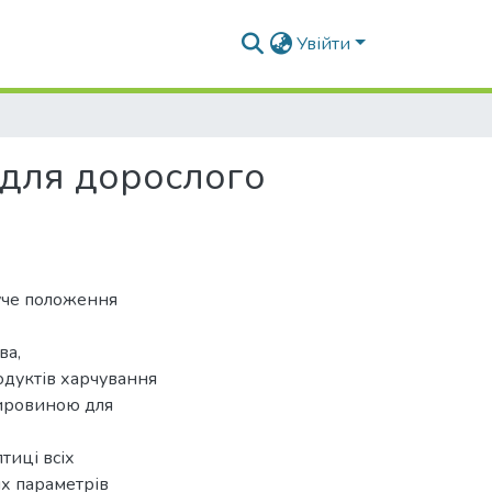
Увійти
 для дорослого
дуче положення
ва,
одуктів харчування
 сировиною для
тиці всіх
х параметрів