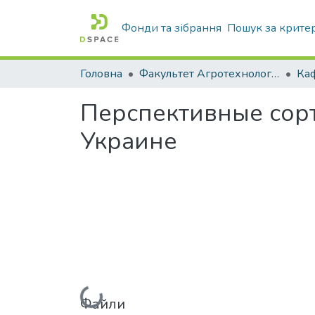
Фонди та зібрання
Пошук за крите
Головна
Факультет Агротехнологій та екології
Перспективные сорт
Украине
Вантажиться...
Файли