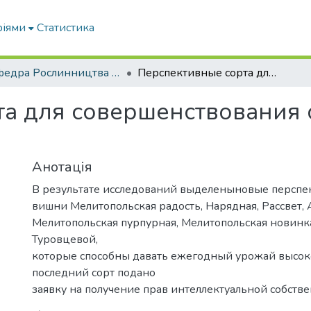
ріями
Статистика
Кафедра Рослинництва та садівництва ім. професора В.В. Калитки
Перспективные сорта для совершенствования сортимента вишни в Украине
а для совершенствования 
Анотація
В результате исследований выделеныновые перспе
вишни Мелитопольская радость, Нарядная, Рассвет, 
Мелитопольская пурпурная, Мелитопольская новинк
Туровцевой,
которые способны давать ежегодный урожай высоко
последний сорт подано
заявку на получение прав интеллектуальной собстве