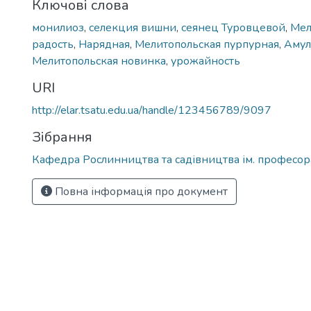
Ключові слова
монилиоз
,
селекция вишни
,
сеянец Туровцевой
,
Мел
радость
,
Нарядная
,
Мелитопольская пурпурная
,
Амул
Мелитопольская новинка
,
урожайность
URI
http://elar.tsatu.edu.ua/handle/123456789/9097
Зібрання
Кафедра Рослинництва та садівництва ім. професора
Повна інформація про документ