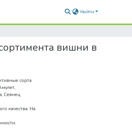
Увійти
сортимента вишни в
ктивные сорта
Амулет,
а, Сеянец
го качества. На
нности.