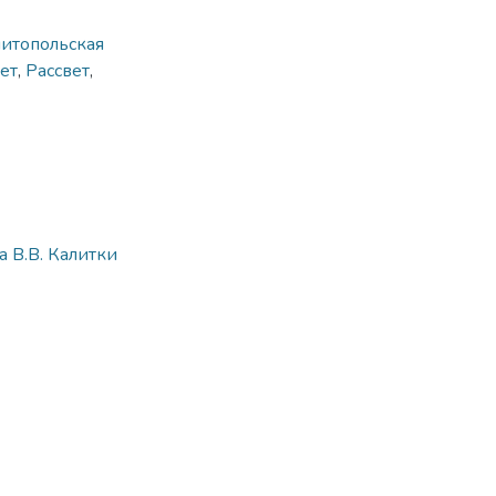
итопольская
ет
,
Рассвет
,
 В.В. Калитки